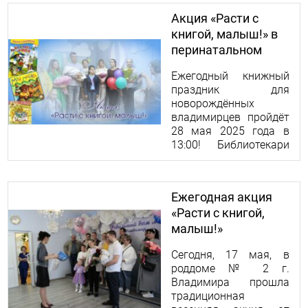
Офицерская, д. 6).
Акция «Расти с
книгой, малыш!» в
перинатальном
центре
Ежегодный книжный
праздник для
новорождённых
владимирцев пройдёт
28 мая 2025 года в
13:00! Библиотекари
будут вручать
молодым родителям
книги для первых
Ежегодная акция
шагов в мир
«Расти с книгой,
литературы.
малыш!»
состоялась
Сегодня, 17 мая, в
роддоме № 2 г.
Владимира прошла
традиционная