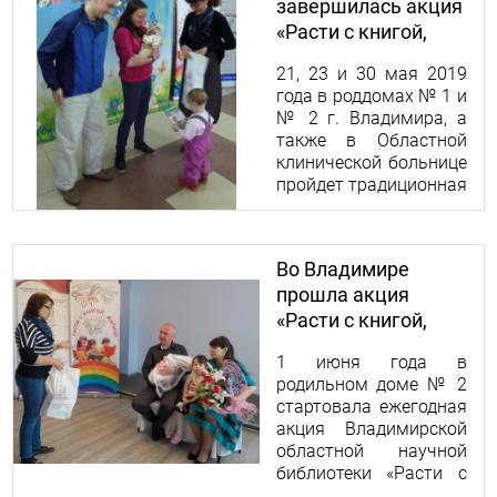
центре.
завершилась акция
«Расти с книгой,
малыш!»
21, 23 и 30 мая 2019
года в роддомах № 1 и
№ 2 г. Владимира, а
также в Областной
клинической больнице
пройдет традиционная
библиотечно-
просветительская
акция «Расти с книгой,
Во Владимире
малыш!».
прошла акция
«Расти с книгой,
малыш!»
1 июня года в
родильном доме № 2
стартовала ежегодная
акция Владимирской
областной научной
библиотеки «Расти с
книгой, малыш!».