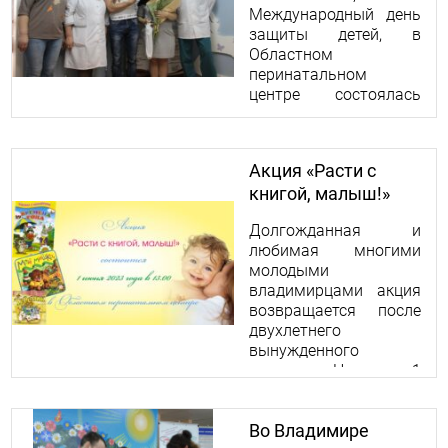
Международный день
защиты детей, в
Областном
перинатальном
центре состоялась
библиотечная акция
от Научки!
Акция «Расти с
книгой, малыш!»
Долгожданная и
любимая многими
молодыми
владимирцами акция
возвращается после
двухлетнего
вынужденного
перерыва. Нас ждут 1
июня в 13:00 в
Областном
Во Владимире
перинатальном