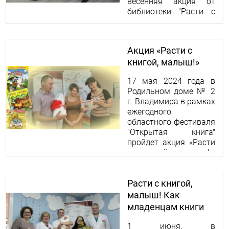
весенняя акция от
библиотеки "Расти с
книгой, малыш!"
Акция «Расти с
книгой, малыш!»
17 мая 2024 года в
Родильном доме № 2
г. Владимира в рамках
ежегодного
областного фестиваля
"Открытая книга"
пройдет акция «Расти
с книгой, малыш!».
Начало мероприятия -
12:00.
Расти с книгой,
малыш! Как
младенцам книги
дарили
1 июня, в