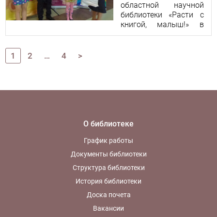
областной научной
библиотеки «Расти с
книгой, малыш!» в
рамках Областного
фестиваля «Открытая
книга» стартовала 16
1
2
…
4
>
мая 2016 года.
О библиотеке
График работы
Документы библиотеки
Структура библиотеки
История библиотеки
Доска почета
Вакансии