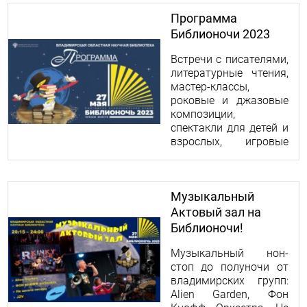
акустика!
Программа
Библионочи 2023
Встречи с писателями,
литературные чтения,
мастер-классы,
роковые и джазовые
композиции,
спектакли для детей и
взрослых, игровые
маршруты по улицам
города, призы и
подарки всем
Музыкальный
участникам.
Актовый зал на
Библионочи!
Музыкальный нон-
стоп до полуночи от
владимирских групп:
Alien Garden, Фон