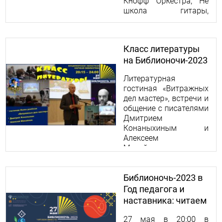
Кнофф Оркестра, Не
школа гитары,
Коллектив JZV.
Класс литературы
на Библионочи-2023
Литературная
гостиная «Витражных
дел мастер», встречи и
общение с писателями
Дмитрием
Конаныхиным и
Алексеем
Михайловым,
презентации новых
книг и автограф-
Библионочь-2023 в
сессии.
Год педагога и
наставника: читаем
вместе!
27 мая в 20:00 в