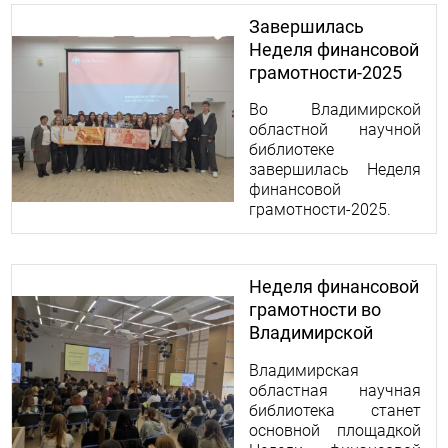
Завершилась
Неделя финансовой
грамотности-2025
Во Владимирской
областной научной
библиотеке
завершилась Неделя
финансовой
грамотности-2025.
Мероприятие
проходило с 13 по 17
октября 2025 года в
Неделя финансовой
гибридном формате.
грамотности во
Владимирской
области-2025
Владимирская
областная научная
библиотека станет
основной площадкой