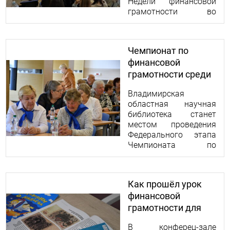
Недели финансовой
грамотности во
Владимирской
области в 2025 году.
Чемпионат по
финансовой
грамотности среди
лиц пенсионного
Владимирская
возраста
областная научная
библиотека станет
местом проведения
Федерального этапа
Чемпионата по
финансовой
грамотности среди
лиц пенсионного
Как прошёл урок
возраста во
финансовой
Владимире.
грамотности для
детей
В конферец-зале