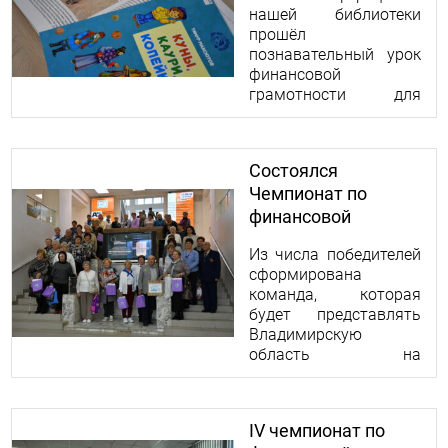
нашей библиотеки
прошёл
познавательный урок
финансовой
грамотности для
ребят из
семейного центра
развития речи, логики
Состоялся
и мышления «СоВа».
Чемпионат по
финансовой
грамотности среди
Из числа победителей
пенсионеров
сформирована
команда, которая
будет представлять
Владимирскую
область на
Федеральном этапе
Чемпионата. Он
состоится 23 октября
IV чемпионат по
2025 года.