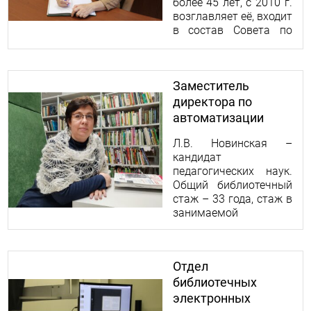
более 45 лет, с 2010 г.
возглавляет её, входит
в состав Совета по
культуре при
Губернаторе Вл. обл.
Заместитель
директора по
автоматизации
Л.В. Новинская –
кандидат
педагогических наук.
Общий библиотечный
стаж – 33 года, стаж в
занимаемой
должности – 25 лет.
Отдел
библиотечных
электронных