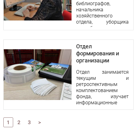
библиографов,
начальника
хозяйственного
отдела, уборщика
служебных
помещений, рабочего
по комплексному
Отдел
обслуживанию и
ремонту зданий,
формирования и
слесаря-сантехника.
организации
фондов
Отдел занимается
текущим и
ретроспективным
комплектованием
фонда, изучает
информационные
потребности и
запросы
пользователей.
1
2
3
>