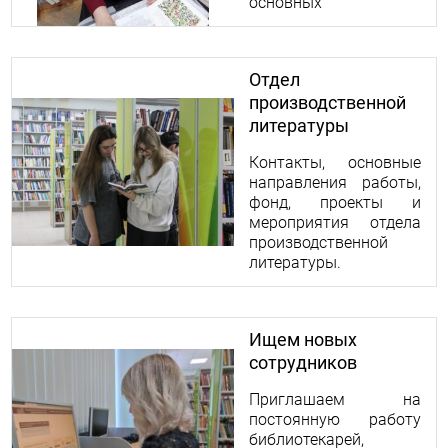
основных
направлениях работы,
проектной
деятельности, а также
Отдел
контакты
производственной
структурного
подразделения.
литературы
Контакты, основные
направления работы,
фонд, проекты и
мероприятия отдела
производственной
литературы.
Ищем новых
сотрудников
Приглашаем на
постоянную работу
библиотекарей,