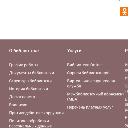
О библиотеке
Услуги
Р
График работы
Библиотека Online
И
д
Документы библиотеки
Спроси библиотекаря!
И
Структура библиотеки
Виртуальная справочная
служба
Э
История библиотеки
«
Межбиблиотечный абонемент
Доска почета
(МБА)
Б
и
Вакансии
Перечень платных услуг
р
Противодействие коррупции
Р
Политика обработки
У
персональных данных