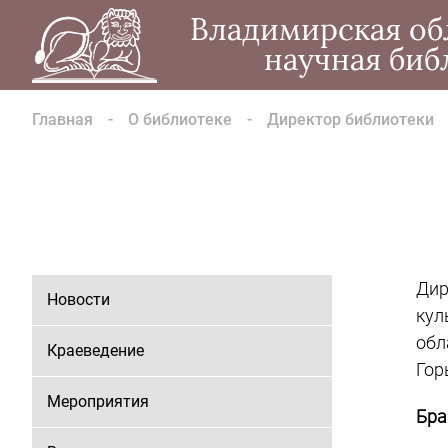
Владимирская об
научная биб
Главная
О библиотеке
Директор библиотеки
Дир
Новости
ку
обл
Краеведение
Гор
Мероприятия
Бра