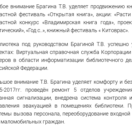
бое внимание Брагина Т.В. уделяет продвижению к
астной фестиваль «Открытая книга», акции: «Расти
астной конкурс «Владимирская книга года», проек
тический», «Год с..», книжный фестиваль « Китоврас».
лиотека под руководством Брагиной Т.В. успешно
ектах: Виртуальная справочная служба Корпорации
еров в области информатизации библиотечного де
сийской Федерации.
ьшое внимание Т.В. Брагина уделяет комфорту и бе
5-2017гг. проведён ремонт 5 отделов учрежден
анная сигнализации, внедрена система контроля 
авления эвакуацией в помещениях библиотеки. П
темы вызова персонала, переоборудование входной 
 маломобильных граждан.