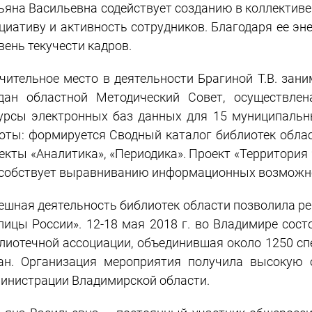
ьяна Васильевна содействует созданию в коллективе
циативу и активность сотрудников. Благодаря ее эне
вень текучести кадров.
чительное место в деятельности Брагиной Т.В. зан
дан областной Методический Совет, осуществлен
урсы электронных баз данных для 15 муниципальн
оты: формируется Сводный каталог библиотек облас
екты «Аналитика», «Периодика». Проект «Территория
собствует выравниванию информационных возможно
ешная деятельность библиотек области позволила рег
лицы России». 12-18 мая 2018 г. во Владимире сос
лиотечной ассоциации, объединившая около 1250 сп
ан. Организация мероприятия получила высокую 
инистрации Владимирской области.