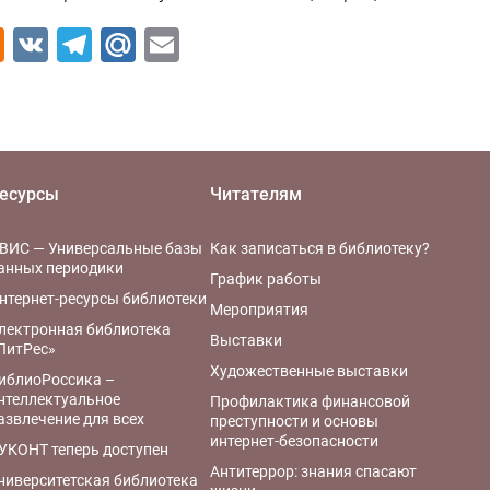
Odnoklassniki
VK
Telegram
Mail.Ru
Email
есурсы
Читателям
ВИС — Универсальные базы
Как записаться в библиотеку?
анных периодики
График работы
нтернет-ресурсы библиотеки
Мероприятия
лектронная библиотека
Выставки
ЛитРес»
Художественные выставки
иблиоРоссика –
нтеллектуальное
Профилактика финансовой
азвлечение для всех
преступности и основы
интернет-безопасности
УКОНТ теперь доступен
Антитеррор: знания спасают
ниверситетская библиотека