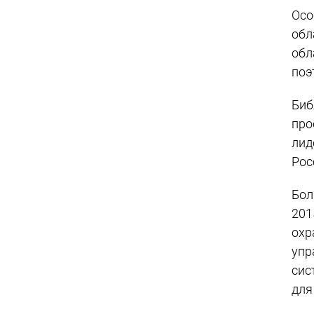
Осо
обл
обл
поэ
Биб
про
лид
Рос
Бол
201
охр
упр
сис
для