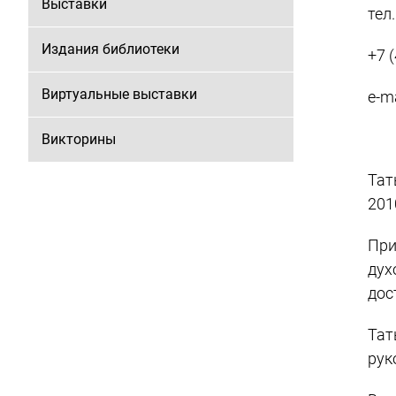
Выставки
тел.
Издания библиотеки
+7 
Виртуальные выставки
e-ma
Викторины
Тат
201
При
дух
дос
Тат
рук