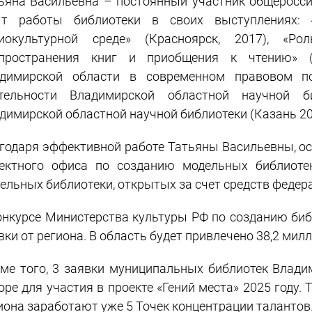
ьяна Васильевна – постоянный участник общеросс
т работы библиотеки в своих выступлениях: 
иокультурной среде» (Красноярск, 2017), «Ро
пространения книг и приобщения к чтению» (С
димирской области в современном правовом по
тельности Владимирской областной научной б
димирской областной научной библиотеки (Казань 202
годаря эффективной работе Татьяны Васильевны, 
ектного офиса по созданию модельных библиотек
ельных библиотеки, открытых за счет средств федер
онкурсе Министерства культуры РФ по созданию биб
вки от региона. В область будет привлечено 38,2 ми
ме того, 3 заявки муниципальных библиотек Влади
оре для участия в проекте «Гений места» 2025 году. 
иона заработают уже 5 Точек концентрации талантов