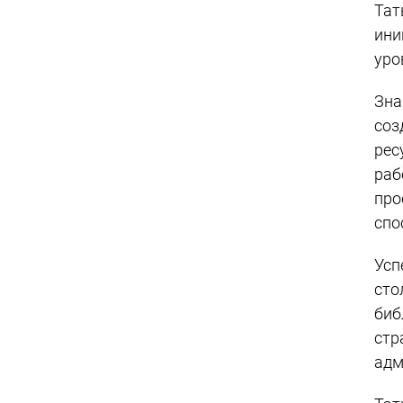
Тат
ини
уро
Зна
соз
рес
раб
про
спо
Усп
сто
биб
стр
адм