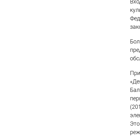
Вхо
кул
Фед
зак
Бол
пре
обс
При
«Де
Бал
пер
(20
эле
Это
реж