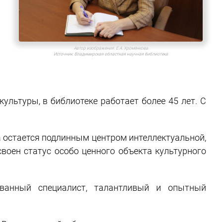
Автор изображения:
Е.А. Хроменкова
Источник:
Владимирская областная научная библиотека
ультуры, в библиотеке работает более 45 лет. С
а остается подлинным центром интеллектуальной,
своен статус особо ценного объекта культурного
ванный специалист, талантливый и опытный