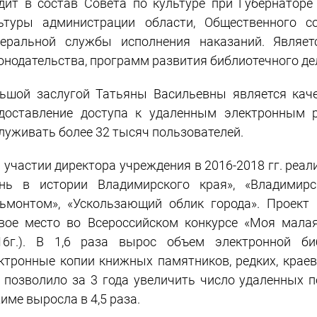
дит в состав Совета по культуре при Губернаторе
ьтуры администрации области, Общественного с
еральной службы исполнения наказаний. Являет
онодательства, программ развития библиотечного де
ьшой заслугой Татьяны Васильевны является кач
доставление доступа к удаленным электронным р
луживать более 32 тысяч пользователей.
 участии директора учреждения в 2016-2018 гг. реал
нь в истории Владимирского края», «Владимирс
ьмонтом», «Ускользающий облик города». Проект
вое место во Всероссийском конкурсе «Моя малая
16г.). В 1,6 раза вырос объем электронной би
ктронные копии книжных памятников, редких, краев
 позволило за 3 года увеличить число удаленных 
име выросла в 4,5 раза.