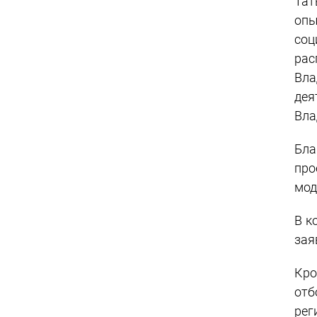
Тат
опы
соц
рас
Вла
дея
Вла
Бла
про
мод
В к
зая
Кро
отб
рег