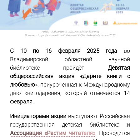
Автор изображения:
Художник Анна Авакянц
Источник:
https://www.rastimchitatelya.ru/dksl/darite-knigi-s-lyubovyu-2025
С 10 по 16 февраля 2025 года
во
Владимирской областной научной
библиотеке пройдёт
Девятая
общероссийская акция «Дарите книги с
любовью»
, приуроченная к Международному
дню книгодарения, который отмечается 14
февраля.
Инициаторами акции
выступают Российская
государственная детская библиотека и
Ассоциация «Растим читателя»
. Проводится