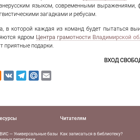
внерусским языком, современными выражениями, 
гвистическими загадками и ребусам.
а, в которой каждая из команд будет пытаться вы
яются ядром
Центра грамотности Владимирской об
т приятные подарки.
ВХОД СВОБО
Odnoklassniki
VK
Telegram
Mail.Ru
Email
есурсы
Читателям
ВИС — Универсальные базы
Как записаться в библиотеку?
анных периодики