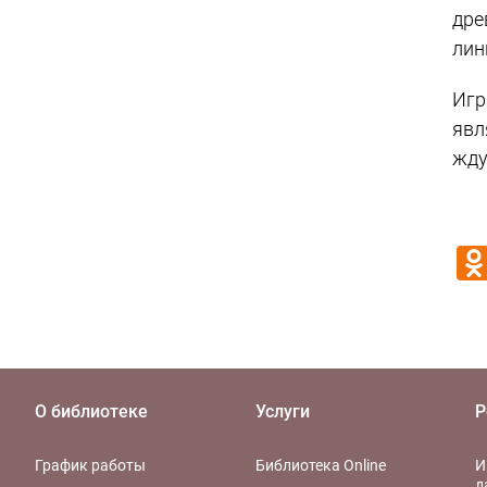
дре
лин
Игр
явл
жду
О библиотеке
Услуги
Р
График работы
Библиотека Online
И
д