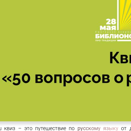
 квиз – это путешествие по
русскому языку
от д