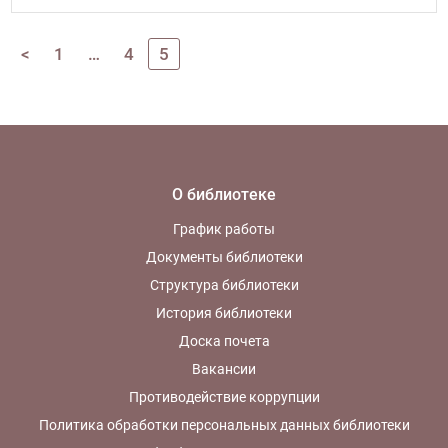
и художников. На
одном листе – два
восприятия мира.
<
1
…
4
5
Живопись –
молчаливая поэзия.
Поэзия – звучащая
живопись
О библиотеке
График работы
Документы библиотеки
Структура библиотеки
История библиотеки
Доска почета
Вакансии
Противодействие коррупции
Политика обработки персональных данных библиотеки