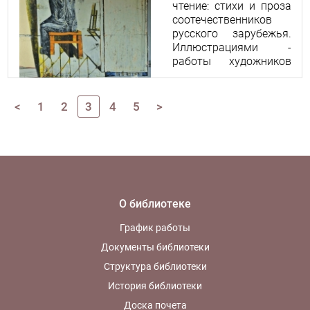
чтение: стихи и проза
соотечественников
русского зарубежья.
Иллюстрациями -
работы художников
Николая и Ольги
Абрамовых.
<
1
2
3
4
5
>
О библиотеке
График работы
Документы библиотеки
Структура библиотеки
История библиотеки
Доска почета