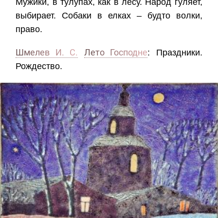
Мужики, в тулупах, как в лесу. Народ гуляет,
выбирает. Собаки в елках – будто волки,
право.
Шмелев И. С.
Лето Господне
: Праздники.
Рождество.