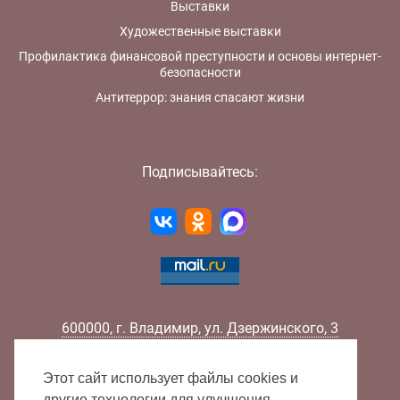
Выставки
Художественные выставки
Профилактика финансовой преступности и основы интернет-
безопасности
Антитеррор: знания спасают жизни
Подписывайтесь:
600000
,
г.
Владимир
,
ул.
Дзержинского, 3
Телефон:
+7 (4922) 32-32-02
Факс:
+7 (4922) 32-52-88
Этот сайт использует файлы cookies и
E-mail:
info@lib33.ru
другие технологии для улучшения