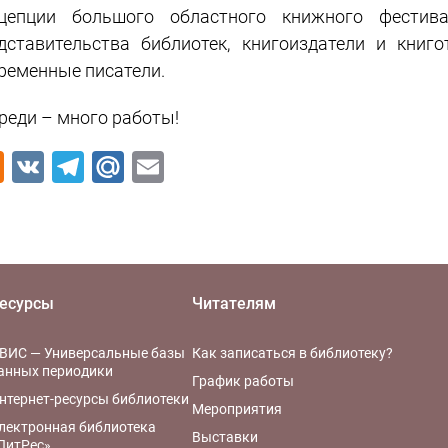
цепции большого областного книжного фестив
дставительства библиотек, книгоиздатели и книг
ременные писатели.
реди – много работы!
Odnoklassniki
VK
Telegram
Mail.Ru
Email
есурсы
Читателям
ВИС — Универсальные базы
Как записаться в библиотеку?
анных периодики
График работы
нтернет-ресурсы библиотеки
Мероприятия
лектронная библиотека
Выставки
ЛитРес»