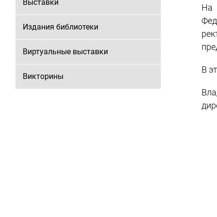
Выставки
На 
Фед
Издания библиотеки
рек
пре
Виртуальные выставки
В э
Викторины
Вла
дир