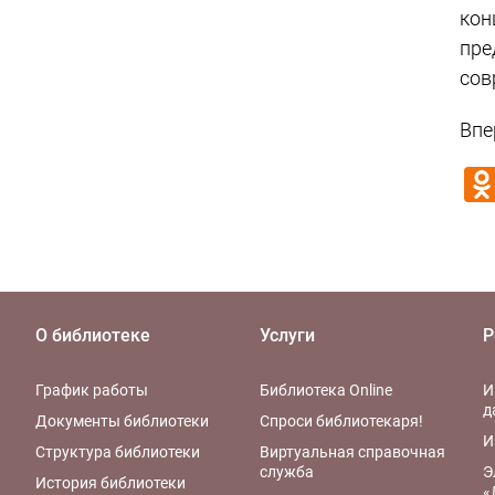
кон
пре
сов
Впе
О библиотеке
Услуги
Р
График работы
Библиотека Online
И
д
Документы библиотеки
Спроси библиотекаря!
И
Структура библиотеки
Виртуальная справочная
служба
Э
История библиотеки
«