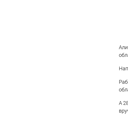
Али
обл
Нап
Раб
обл
А 2
вру