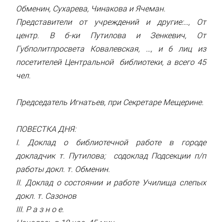
Обменин, Сухарева, Чинакова и Ячеман.
Представители от учреждений и другие:…, От
центр. В б-ки Путилова и Зенкевич, От
Губполитпросвета Ковалевская, …, и 6 лиц из
посетителей Центральной библиотеки, а всего 45
чел.
Председатель Игнатьев, при Секретаре Мещерине.
ПОВЕСТКА ДНЯ:
I. Доклад о библиотечной работе в городе
докладчик т. Путилова; содоклад Подсекции п/п
работы докл. т. Обменин.
II. Доклад о состоянии и работе Училища слепых
докл. т. Сазонов
III. Р а з н о е.