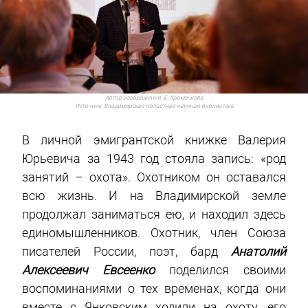
Автор изображения:
Е. Хроменкова
Источник:
Владимирская областная научная библиотека
В личной эмигрантской книжке Валерия
Юрьевича за 1943 год стояла запись: «род
занятий – охота». Охотником он оставался
всю жизнь. И на Владимирской земле
продолжал заниматься ею, и находил здесь
единомышленников. Охотник, член Союза
писателей России, поэт, бард
Анатолий
Алексеевич Евсеенко
поделился своими
воспоминаниями о тех временах, когда они
вместе с Янковским ходили на охоту, его