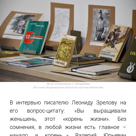
Автор изображения:
Е. Хроменкова
Источник:
Владимирская областная научная библиотека
В интервью писателю Леониду Зрелову на
его вопрос-цитату: «Вы выращивали
женьшень, этот «корень жизни». Без
сомнения, в любой жизни есть главное –
начало и корень…» Валерий Юрьевич