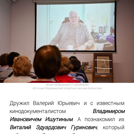
Автор изображения:
Е. Хроменкова
Источник:
Владимирская областная научная библиотека
Дружил Валерий Юрьевич и с известным
кинодокументалистом
Владимиром
Ивановичем Ишутиным
. А познакомил их
Виталий Эдуардович Гуринович
, который