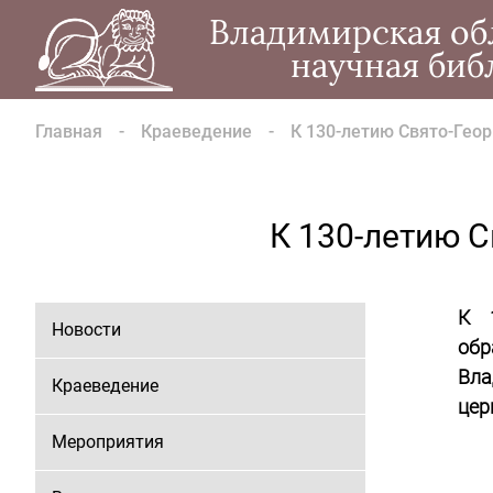
Владимирская об
научная биб
Главная
Краеведение
К 130-летию Свято-Гео
К 130-летию С
К 1
Новости
обр
Вла
Краеведение
цер
Мероприятия