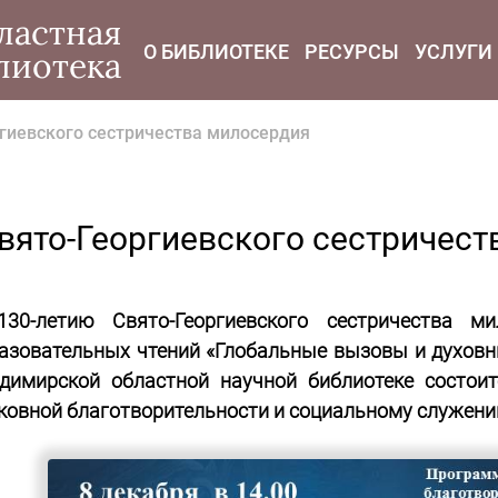
modal-check
ластная
О БИБЛИОТЕКЕ
РЕСУРСЫ
УСЛУГИ
лиотека
ргиевского сестричества милосердия
вято-Георгиевского сестричес
30-летию Свято-Георгиевского сестричества м
азовательных чтений «Глобальные вызовы и духовны
димирской областной научной библиотеке состоит
ковной благотворительности и социальному служен