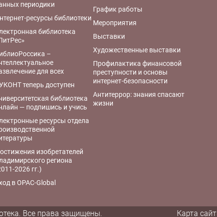
анных периодики
График работы
нтернет-ресурсы библиотеки
Мероприятия
лектронная библиотека
Выставки
ЛитРес»
Художественные выставки
иблиоРоссика –
нтеллектуальное
Профилактика финансовой
азвлечение для всех
преступности и основы
интернет-безопасности
УКОНТ теперь доступен
Антитеррор: знания спасают
ниверситетская библиотека
жизни
нлайн — подпишись и учись
лектронные ресурсы отдела
роизводственной
итературы
остижения изобретателей
ладимирского региона
2011-2026 гг.)
ход в OPAC-Global
отека.
Все права защищены.
Карта сайт