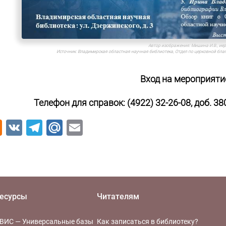
Автор изображения:
Мишина И.В., ие
Источник:
Владимирская областная научная библиотека, Отдел по церковной бл
Вход на мероприяти
Телефон для справок: (4922) 32-26-08, доб. 3
Odnoklassniki
VK
Telegram
Mail.Ru
Email
есурсы
Читателям
ВИС — Универсальные базы
Как записаться в библиотеку?