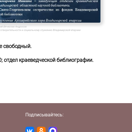
рей Вячеслав Андросов
аготворительности и социальному служению Владимирской епархии
е свободный.
80; отдел краеведческой библиографии.
Подписывайтесь: