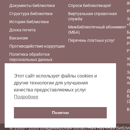
д
Документы библиотеки
Спроси библиотекаря!
И
Структура библиотеки
Виртуальная справочная
служба
Э
История библиотеки
«
Межбиблиотечный абонемент
Доска почета
(МБА)
Б
и
Вакансии
Перечень платных услуг
р
Противодействие коррупции
Р
Политика обработки
У
персональных данных
о
библиотеки
Э
Правила обработки
Этот сайт использует файлы cookies и
п
персональных данных
л
другие технологии для улучшения
Политика
качества предоставляемых услуг
Д
конфиденциальности
В
персональных данных при
Подробнее
(
работе с интернет-ресурсами
библиотеки
В
Понятно
© 2000 - 2026 Владимирская областная научная библи