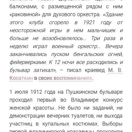
балконами, с размещенной рядом с ним
«раковиной» для духового оркестра.
«Здание
этого клуба сгорело в 1921 году от
неосторожной игры в нем мальчишек и
больше не возобновлялось… Три раза в
неделю играл военный оркестр… Вечера
заканчивались пуском бенгальских огней,
фейерверками. К 12 ночи все расходились и
бульвар затихал»
, – писал краевед
М. В.
Косаткин
в
своих воспоминаниях
.
1 июля 1912 года на Пушкинском бульваре
проходил первый во Владимире конкурс
женской красоты. Не было ни заданий, ни
демонстрации вечерних туалетов, ни выхода
участниц в купальных костюмах. Выборы
первой владимирской красавицы проходили