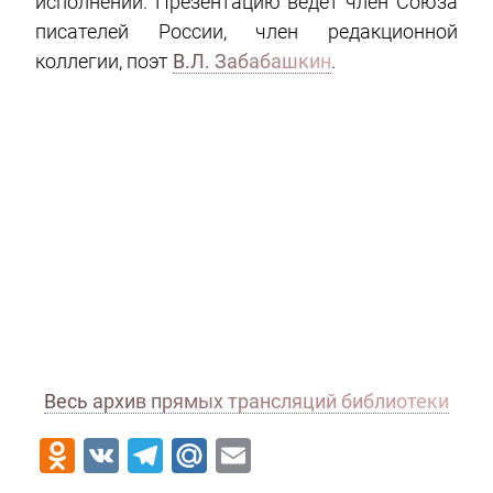
исполнении. Презентацию ведёт член Союза
писателей России, член редакционной
коллегии, поэт
В.Л. Забабашкин
.
Весь архив прямых трансляций библиотеки
Odnoklassniki
VK
Telegram
Mail.Ru
Email