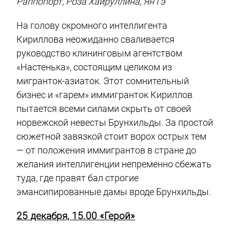
Раппопорт, Роза Хайруллина, Ян Гэ
На голову скромного интеллигента
Кириллова неожиданно сваливается
руководство клининговым агентством
«Настенька», состоящим целиком из
мигранток-азиаток. Этот сомнительный
бизнес и «гарем» иммигранток Кириллов
пытается всеми силами скрыть от своей
норвежской невесты Брунхильды. За простой
сюжетной завязкой стоит ворох острых тем
— от положения иммигрантов в стране до
желания интеллигенции непременно сбежать
туда, где правят бал строгие
эмансипированные дамы вроде Брунхильды.
25 декабря,
15.00 «
Герой»