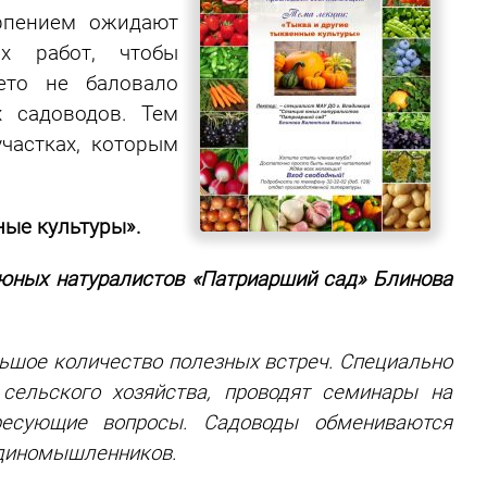
ерпением ожидают
их работ, чтобы
ето не баловало
 садоводов. Тем
частках, которым
ные культуры».
юных натуралистов «Патриарший сад» Блинова
ольшое количество полезных встреч. Специально
сельского хозяйства, проводят семинары на
ресующие вопросы. Садоводы обмениваются
единомышленников.