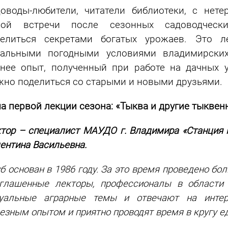
оводы-любители, читатели библиотеки, с нет
вой встречи после сезонных садоводческ
делиться секретами богатых урожаев. Это л
еальными погодными условиями владимирских
нее опыт, полученный при работе на дачных у
но поделиться со старыми и новыми друзьями.
а первой лекции сезона: «Тыква и другие тыквен
тор – специалист МАУДО г. Владимира «Станция 
ентина Васильевна.
б основан в 1986 году. За это время проведено б
глашенные лекторы, профессионалы в области 
туальные аграрные темы и отвечают на инте
езным опытом и приятно проводят время в кругу 