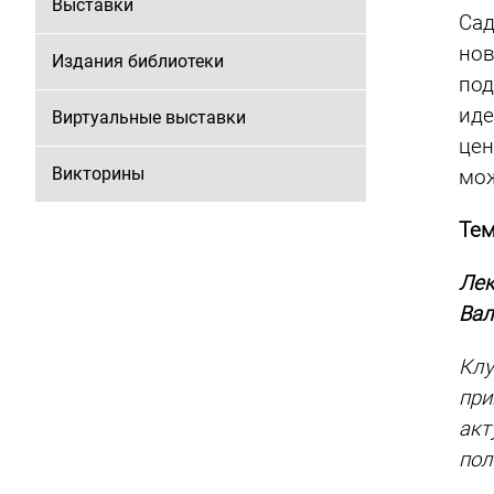
Выставки
Сад
но
Издания библиотеки
по
ид
Виртуальные выставки
цен
Викторины
мож
Тем
Лек
Вал
Клу
при
ак
пол