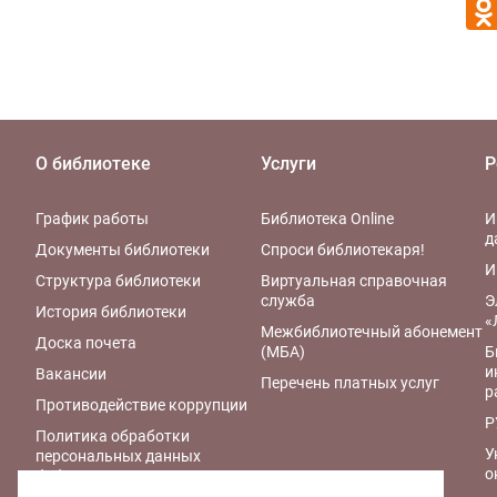
О библиотеке
Услуги
Р
График работы
Библиотека Online
И
д
Документы библиотеки
Спроси библиотекаря!
И
Структура библиотеки
Виртуальная справочная
служба
Э
История библиотеки
«
Межбиблиотечный абонемент
Доска почета
(МБА)
Б
и
Вакансии
Перечень платных услуг
р
Противодействие коррупции
Р
Политика обработки
У
персональных данных
о
библиотеки