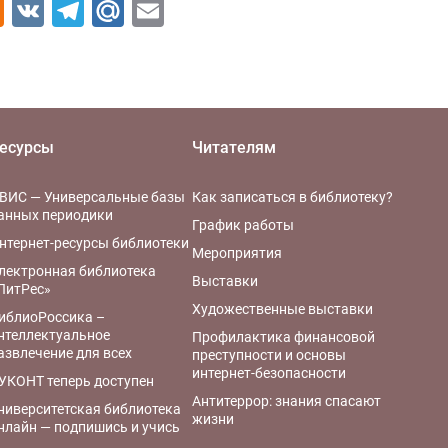
Odnoklassniki
VK
Telegram
Mail.Ru
Email
есурсы
Читателям
ВИС — Универсальные базы
Как записаться в библиотеку?
анных периодики
График работы
нтернет-ресурсы библиотеки
Мероприятия
лектронная библиотека
Выставки
ЛитРес»
Художественные выставки
иблиоРоссика –
нтеллектуальное
Профилактика финансовой
азвлечение для всех
преступности и основы
интернет-безопасности
УКОНТ теперь доступен
Антитеррор: знания спасают
ниверситетская библиотека
жизни
нлайн — подпишись и учись