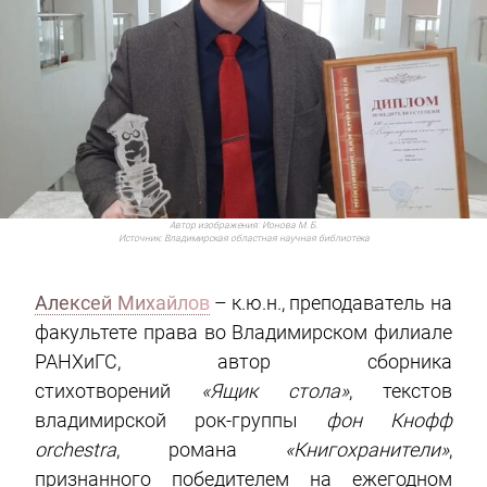
Автор изображения:
Ионова М. Б.
Источник:
Владимирская областная научная библиотека
Алексей Михайлов
– к.ю.н., преподаватель на
факультете права во Владимирском филиале
РАНХиГС, автор сборника
стихотворений
«Ящик стола»
, текстов
владимирской рок-группы
фон Кнофф
orchestra
, романа
«Книгохранители»
,
признанного победителем на ежегодном