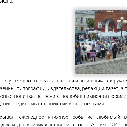
ького.
арку можно назвать главным книжным форумом
азины, типографии, издательства, редакции газет, 
жные новинки, встречи с полюбившимися авторами
ения с единомышленниками и оппонентами.
крывал ежегодное книжное событие любимый 
одской детской музыкальной школы №1 им. С.И. Та