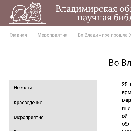
Владимирская об
научная биб
Главная
Мероприятия
Во Владимире прошла 
Во В
25 
Новости
ярм
мер
Краеведение
ини
ой 
Мероприятия
обл