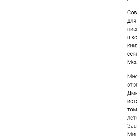
Сов
для
пис
шко
кни
сея
Меф
Мно
это
Дми
ист
том
лет
Зав
Ми