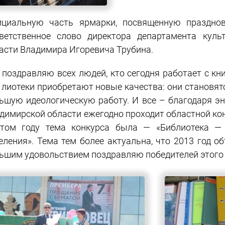
циальную часть ярмарки, посвященную празднов
ветственное слово директора департамента кул
асти Владимира Игоревича Трубина.
 поздравляю всех людей, кто сегодня работает с к
 лиотеки приобретают новые качества: они становя
ьшую идеологическую работу. И все – благодаря э
димирской области ежегодно проходит областной ко
том году тема конкурса была — «Библиотека — 
еления». Тема тем более актуальна, что 2013 год 
ьшим удовольствием поздравляю победителей этого 