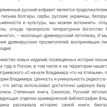
ременный русский алфавит является продолжателем
 письма болгары, сербы, русские, украинцы, белор
ьменности и культуры, мы можем вспомнить: отку
лы, откуда произросло литературное богатство 
жного!», — восклицал древнерусский летописец. И м
ния древнерусских просветителей, воспринявших п
одия.
жество новых изданий, посвященных истории письме
м году в России, в том числе и на территории нашег
триевского «О начале Владимира что на Клязьме», пе
ории Владимира. Ценность и уникальность редкого в
, что автор использовал достаточно широкую базу
описи, Степенная книга, Синопсис, Русский летопи
едующая отделом краеведческой библиографии Вла
шина рассказала историю самой книги, биог