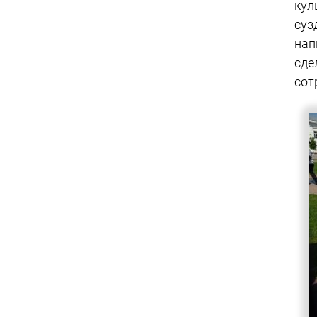
кул
суз
нап
сде
сот