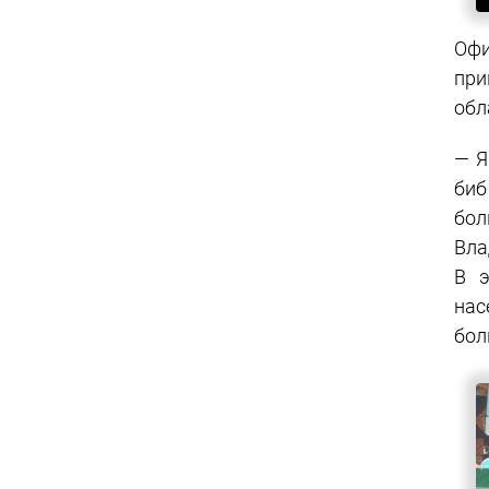
Офи
при
обл
— Я
биб
бол
Вла
В э
нас
бол