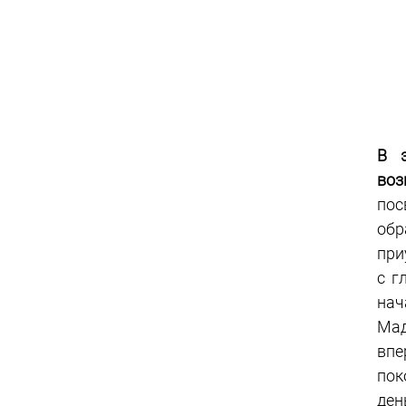
В э
воз
пос
обр
при
с г
нач
Мад
впе
пок
ден