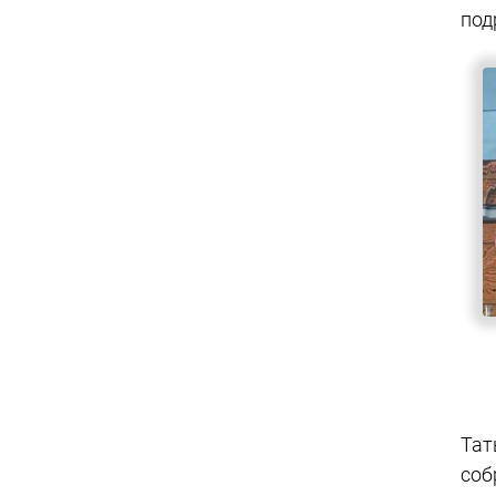
под
Тат
соб