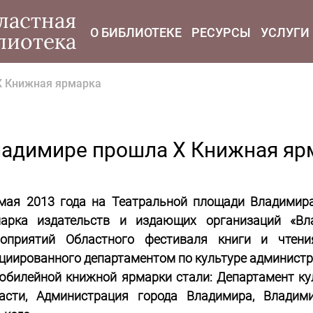
modal-check
ластная
О БИБЛИОТЕКЕ
РЕСУРСЫ
УСЛУГИ
лиотека
Х Книжная ярмарка
ладимире прошла Х Книжная яр
мая 2013 года на Театральной площади Владимир
арка издательств и издающих организаций «Вл
оприятий Областного фестиваля книги и чтени
циированного департаментом по культуре администр
юбилейной книжной ярмарки стали: Департамент к
асти, Администрация города Владимира, Владим