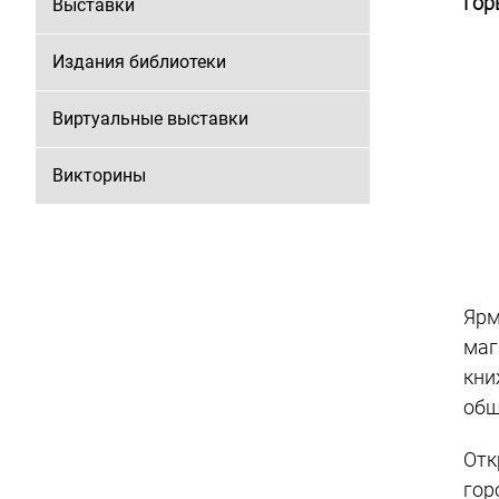
Гор
Выставки
Издания библиотеки
Виртуальные выставки
Викторины
Ярм
маг
кни
общ
От
гор