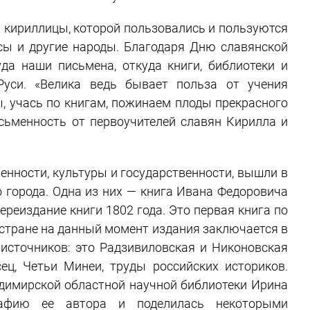
 кириллицы, которой пользовались и пользуются
усы и другие народы. Благодаря Дню славянской
да наши письмена, откуда книги, библиотеки и
Руси. «Велика ведь бывает польза от учения
ы, учась по книгам, пожинаем плоды прекрасного
исьменность от первоучителей славян Кирилла и
нности, культуры и государственности, вышли в
о города. Одна из них — книга Ивана Федоровича
реиздание книги 1802 года. Это первая книга по
 стране на данный момент издания заключается в
 источников: это Радзивиловская и Никоновская
сец, Четьи Минеи, труды российских историков.
димирской областной научной библиотеки Ирина
рафию ее автора и поделилась некоторыми