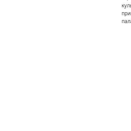
кул
при
пал