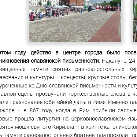
том году действо в центре города было посв
никновения славянской письменности
. Накануне, 2
вященные памяти святых равноапостольных Кир
азования и культуры – концерты, круглые столы, бес
уроченные ко Дню славянской письменности и культ
лавной сцены прозвучали торжественные слова в че
але празнования юбитейной даты в Риме. Именно та
жоре – в 867 году, когда в Рим прибыли святые
рвые прошла литургия на церковнославянском язы
оятся мощи святого Кирилла – в крипте католическо
ь памяти равноапостольных братьев там проходит п