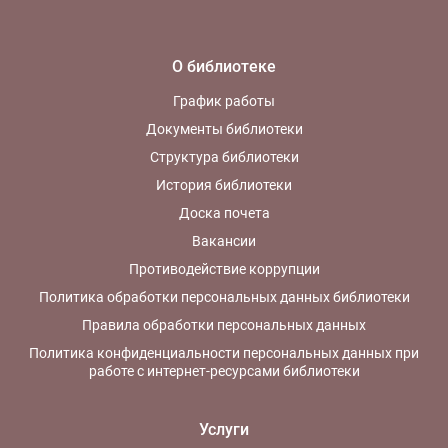
О библиотеке
Источник:
От КГБ до ФСБ : записки опера / Москва : Аква-Терм, 2020. — обл.
График работы
От КГБ до ФСБ
:
записки опера
/ Сергей
Документы библиотеки
Горленко ;
Союз ветеранов
Структура библиотеки
госбезопасности
История библиотеки
Доска почета
Вакансии
Противодействие коррупции
Политика обработки персональных данных библиотеки
Правила обработки персональных данных
Политика конфиденциальности персональных данных при
работе с интернет-ресурсами библиотеки
Услуги