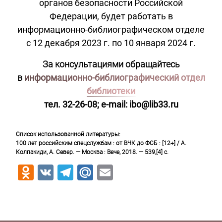
органов безопасности Российской
Федерации,
будет работать в
информационно-библиографическом отделе
с 12 декабря 2023 г. по 10 января 2024 г.
За консультациями обращайтесь
в
информационно-библиографический отдел
библиотеки
тел. 32-26-08; e
-mail: ibo@lib33.ru
Список использованной литературы
:
100 лет российским спецслужбам
:
от ВЧК до ФСБ
:
[12+]
/ А.
Колпакиди, А. Север
. — Москва : Вече, 2018. — 539,[4] с.
Odnoklassniki
VK
Telegram
Mail.Ru
Email