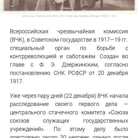
Источник:
Портнов В.П., ВЧК, 1917-1922: монография. Москва, 1987. С. 143
Всеросс
и
йская чрезвыч
а
йная ком
и
ссия
(ВЧК), в Советском государстве в 1917—19 гг.
специальный орган по борьбе с
контрреволюцией и саботажем. Создан во
главе с Ф. Э. Дзержинским,
согласно
постановлению СНК РСФСР от 20 декабря
1917.
Уже через пару дней (22 декабря) ВЧК начала
расследование своего первого дела —
центрального стачечного комитета «Союза
союзов служащих государственных
учреждений». По этому делу было
арестовано около 30 человек, однако после