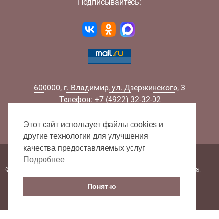
Подписывайтесь:
600000
,
г.
Владимир
,
ул.
Дзержинского, 3
Телефон:
+7 (4922) 32-32-02
Факс:
+7 (4922) 32-52-88
E-mail:
info@lib33.ru
Этот сайт использует файлы cookies и
другие технологии для улучшения
качества предоставляемых услуг
Карта сайта
Подробнее
© 2000 - 2026 Владимирская областная научная библиотека.
Все права защищены.
Понятно
Последнее обновление 07.08.2026