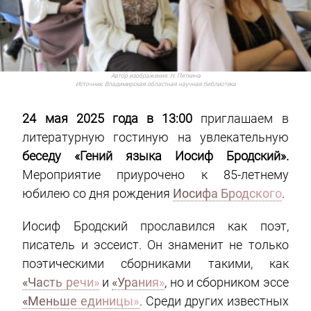
Автор изображения:
Н. Пяткина
Источник:
Владимирская областная научная библиотека
24 мая 2025 года в 13:00
приглашаем в
литературную гостиную на увлекательную
беседу «Гений языка Иосиф Бродский».
Мероприятие приурочено к 85-летнему
юбилею со дня рождения
Иосифа Бродского
.
Иосиф Бродский прославился как поэт,
писатель и эссеист. Он знаменит не только
поэтическими сборниками такими, как
«Часть речи»
и
«Урания»
, но и сборником эссе
«Меньше единицы»
. Среди других известных