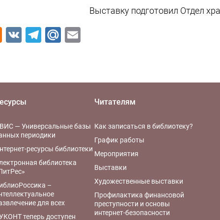
Выставку подготовил Отдел хр
Odnoklassniki
VK
Telegram
Mail.Ru
Email
есурсы
Читателям
ВИС — Универсальные базы
Как записаться в библиотеку?
анных периодики
График работы
нтернет-ресурсы библиотеки
Мероприятия
лектронная библиотека
Выставки
ЛитРес»
Художественные выставки
иблиоРоссика –
нтеллектуальное
Профилактика финансовой
азвлечение для всех
преступности и основы
интернет-безопасности
УКОНТ теперь доступен