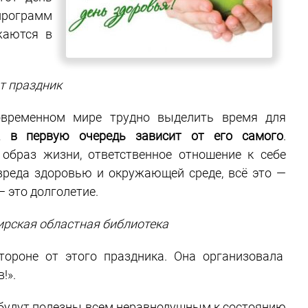
программ
жаются в
т праздник
овременном мире трудно выделить время для
а в первую очередь зависит от его самого
.
образ жизни, ответственное отношение к себе
вреда здоровью и окружающей среде, всё это —
 это долголетие.
ирская областная библиотека
тороне от этого праздника. Она организовала
!».
, будут полезны всем неравнодушным к состоянию