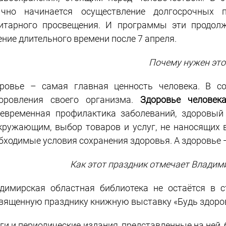
чно начинается осуществление долгосрочных 
итарного просвещения. И программы эти продол
ение длительного времени после 7 апреля.
Почему нужен это
ровье – самая главная ценность человека. В с
оровления своего организма.
Здоровье человек
евременная профилактика заболеваний, здоровый 
кружающим, выбор товаров и услуг, не наносящих 
бходимые условия сохранения здоровья. А здоровье —
Как этот праздник отмечает Владим
димирская областная библиотека не остаётся в с
вященную празднику книжную выставку «Будь здоров
ги и периодические издания, представленные на ней