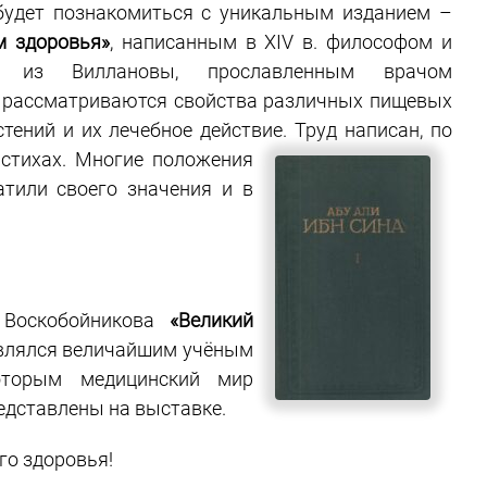
удет познакомиться с уникальным изданием –
м здоровья»
, написанным в XIV в. философом и
м из Виллановы, прославленным врачом
м рассматриваются свойства различных пищевых
стений и их лечебное действие. Труд написан, по
 стихах. Многие
положения
атили своего значения и в
 Воскобойникова
«Великий
лялся величайшим учёным
которым медицинский мир
едставлены на выставке.
го здоровья!