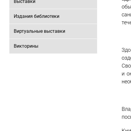
Выставки
обы
сан
Издания библиотеки
теч
Виртуальные выставки
Викторины
Здо
озд
Сво
и о
нео
Вла
пос
Кни