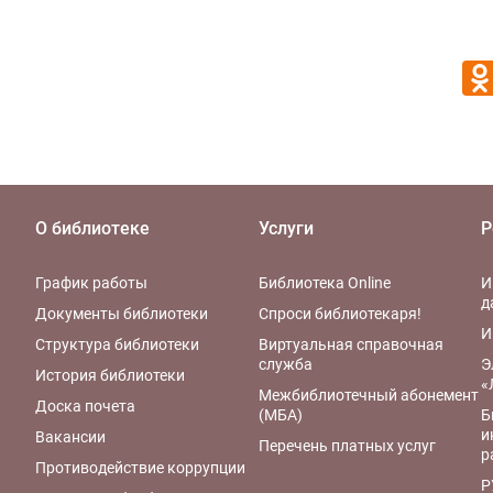
О библиотеке
Услуги
Р
График работы
Библиотека Online
И
д
Документы библиотеки
Спроси библиотекаря!
И
Структура библиотеки
Виртуальная справочная
служба
Э
История библиотеки
«
Межбиблиотечный абонемент
Доска почета
(МБА)
Б
и
Вакансии
Перечень платных услуг
р
Противодействие коррупции
Р