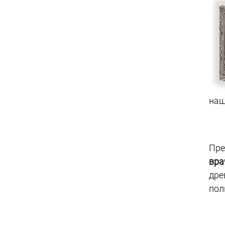
наш
Пр
вра
дре
пол