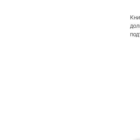
Кни
дол
под