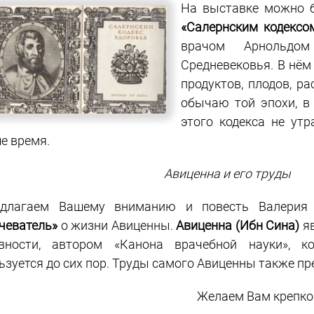
На выставке можно б
«Салернским кодексо
врачом Арнольдо
Средневековья. В нё
продуктов, плодов, ра
обычаю той эпохи, в
этого кодекса не утр
е время.
Авиценна и его труды
едлагаем Вашему вниманию и повесть Валерия
чеватель»
о жизни Авиценны.
Авиценна (Ибн Сина)
яв
вности, автором «Канона врачебной науки», 
ьзуется до сих пор. Труды самого Авиценны также пр
Желаем Вам крепко