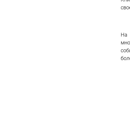
сво
На 
мно
соб
бол