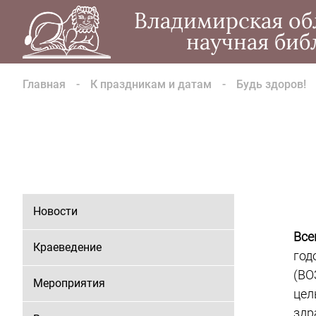
Владимирская об
научная биб
Главная
К праздникам и датам
Будь здоров!
Новости
Все
Краеведение
год
(ВО
Мероприятия
цел
здр