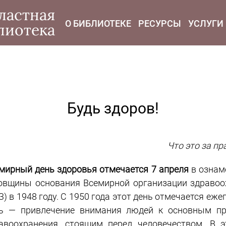
modal-check
ластная
О БИБЛИОТЕКЕ
РЕСУРСЫ
УСЛУГИ
лиотека
Будь здоров!
Что это за пр
мирный день здоровья отмечается 7 апреля
в ознам
овщины основания Всемирной организации здравоо
З) в 1948 году. С 1950 года этот день отмечается ежег
ь — привлечение внимания людей к основным п
авоохранения, стоящим перед человечеством. В э