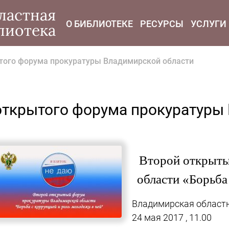
modal-check
ластная
О БИБЛИОТЕКЕ
РЕСУРСЫ
УСЛУГИ
лиотека
ытого форума прокуратуры Владимирской области
 открытого форума прокуратуры
Второй открыты
области «Борьба
Владимирская областн
24 мая 2017 , 11.00