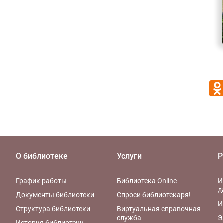
О библиотеке
Услуги
Р
График работы
Библиотека Online
И
д
Документы библиотеки
Спроси библиотекаря!
И
Структура библиотеки
Виртуальная справочная
служба
Э
История библиотеки