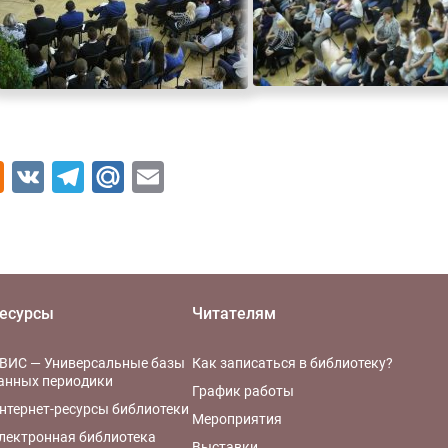
Odnoklassniki
VK
Telegram
Mail.Ru
Email
есурсы
Читателям
ВИС — Универсальные базы
Как записаться в библиотеку?
анных периодики
График работы
нтернет-ресурсы библиотеки
Мероприятия
лектронная библиотека
Выставки