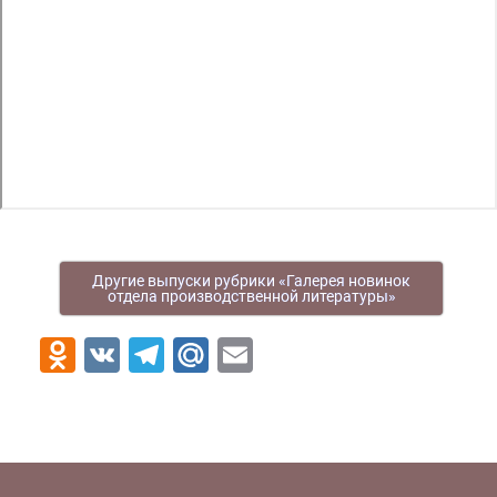
Другие выпуски рубрики «Галерея новинок
отдела производственной литературы»
Odnoklassniki
VK
Telegram
Mail.Ru
Email