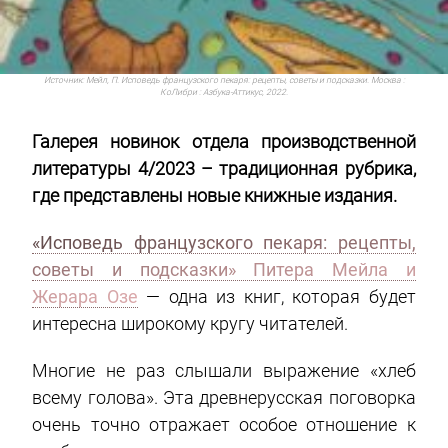
Источник:
Мейл, П. Исповедь французского пекаря: рецепты, советы и подсказки. Москва :
КоЛибри : Азбука-Аттикус, 2022.
Галерея новинок отдела производственной
литературы 4/2023 – традиционная рубрика,
где представлены новые книжные издания.
«Исповедь французского пекаря: рецепты,
советы и подсказки» Питера Мейла и
Жерара Озе
— одна из книг, которая будет
интересна широкому кругу читателей.
Многие не раз слышали выражение «хлеб
всему голова». Эта древнерусская поговорка
очень точно отражает особое отношение к