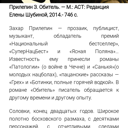
Прилепин З. Обитель. — М.: АСТ: Редакция
Елены Шубиной, 2014.- 746 с.
Захар Прилепин — прозаик, публицист,
музыкант, обладатель премий
«Национальный бестселлер»,
«СуперНацБест» и «Ясная Поляна»…
Известность ему принесли романы
«Патологии» (о войне в Чечне) и «Санькя»(о
молодых нацболах), «пацанские» рассказы —
«Грех» и «Ботинки, полные горячей водкой». В
романе «Обитель» писатель обращается к
другому времени и другому опыту.
Соловки, конец двадцатых годов. Широкое
полотно босховского размаха, с десятками
персонажей, с отчетливыми следами