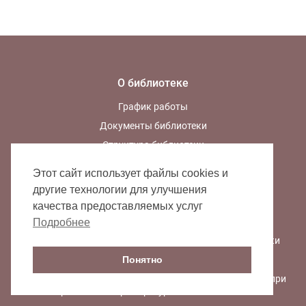
О библиотеке
График работы
Документы библиотеки
Структура библиотеки
История библиотеки
Этот сайт использует файлы cookies и
Доска почета
другие технологии для улучшения
Вакансии
качества предоставляемых услуг
Противодействие коррупции
Подробнее
Политика обработки персональных данных библиотеки
Правила обработки персональных данных
Понятно
Политика конфиденциальности персональных данных при
работе с интернет-ресурсами библиотеки