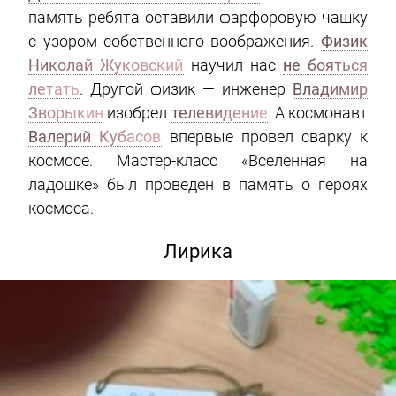
память ребята оставили фарфоровую чашку
с узором собственного воображения.
Физик
Николай Жуковский
научил нас
не бояться
летать
. Другой физик — инженер
Владимир
Зворыкин
изобрел
телевидение
. А космонавт
Валерий Кубасов
впервые провел сварку к
космосе. Мастер-класс «Вселенная на
ладошке» был проведен в память о героях
космоса.
Лирика