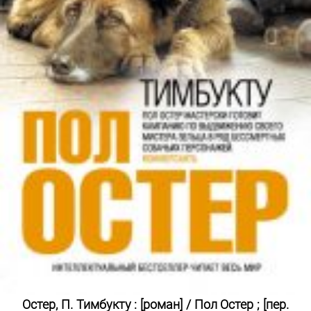
Остер, П. Тимбукту : [роман] / Пол Остер ; [пер.