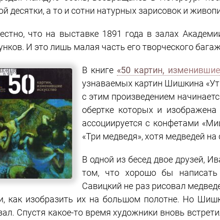
ой десятки, а то и сотни натурных зарисовок и живоп
естно, что на выставке 1891 года в залах Академ
унков. И это лишь малая часть его творческого багаж
В книге
«50 картин, изменившие
узнаваемых картин Шишкина «Утр
с этим произведением начинается
обертке которых и изображена 
ассоциируется с конфетами «Ми
«Три медведя», хотя медведей на
В одной из бесед двое друзей, И
том, что хорошо бы написать
Савицкий не раз рисовал медведе
и, как изобразить их на большом полотне. Но Шиш
зал. Спустя какое-то время художники вновь встрети