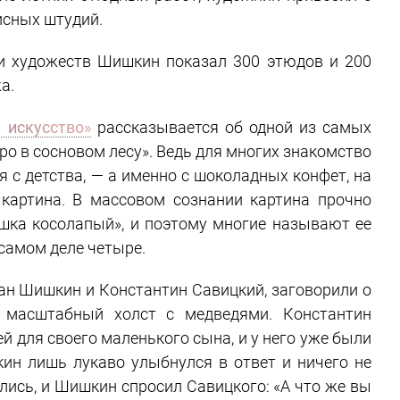
исных штудий.
ии художеств Шишкин показал 300 этюдов и 200
а.
 искусство»
рассказывается об одной из самых
о в сосновом лесу». Ведь для многих знакомство
 с детства, — а именно с шоколадных конфет, на
картина. В массовом сознании картина прочно
шка косолапый», и поэтому многие называют ее
 самом деле четыре.
ван Шишкин и Константин Савицкий, заговорили о
 масштабный холст с медведями. Константин
й для своего маленького сына, и у него уже были
кин лишь лукаво улыбнулся в ответ и ничего не
лись, и Шишкин спросил Савицкого: «А что же вы