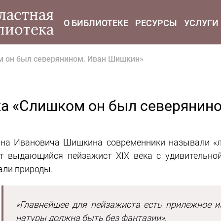
modal-check
ластная
О БИБЛИОТЕКЕ
РЕСУРСЫ
УСЛУГИ
лиотека
 он был северянином. Иван Шишкин»
а «Слишком он был северянин
на Ивановича Шишкина современники называли «л
т выдающийся пейзажист XIX века с удивительно
али природы.
«Главнейшее для пейзажиста есть прилежное и
натуры должна быть без фантазии»
.