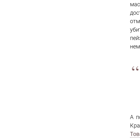
мас
дос
отм
уби
пей
нем
А п
Кра
Тов