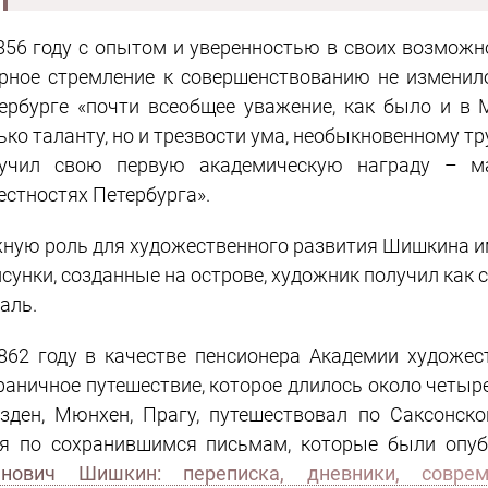
856 году с опытом и уверенностью в своих возмож
рное стремление к совершенствованию не изменил
ербурге «почти всеобщее уважение, как было и в 
ько таланту, но и трезвости ума, необыкновенному т
учил свою первую академическую награду – м
естностях Петербурга».
ную роль для художественного развития Шишкина и
исунки, созданные на острове, художник получил как
аль.
862 году в качестве пенсионера Академии художе
раничное путешествие, которое длилось около четыре
зден, Мюнхен, Прагу, путешествовал по Саксонск
я по сохранившимся письмам, которые были опу
анович Шишкин: переписка, дневники, совре