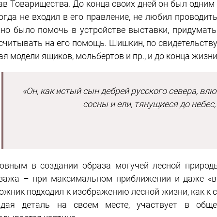
ав Товарищества. До конца своих дней он был одним
огда не входил в его правление, не любил проводить
но было помочь в устройстве выставки, придумать
считывать на его помощь. Шишкин, по свидетельству
ая модели ящиков, мольбертов и пр., и до конца жиз
«Он, как истый сын дебрей русского севера, вл
сосны и ели, тянущиеся до небес
овным в создании образа могучей лесной природ
зажа – при максимальном приближении и даже «вв
ожник подходил к изображению лесной жизни, как к с
дая деталь на своем месте, участвует в обще