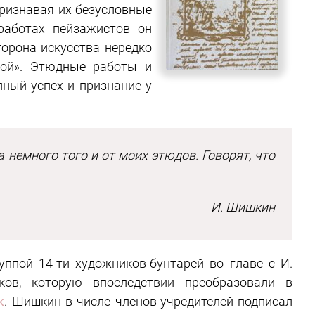
признавая их безусловные
 работах пейзажистов он
торона искусства нередко
той». Этюдные работы и
ный успех и признание у
а немного того и от моих этюдов. Говорят, что
И. Шишкин
ппой 14-ти художников-бунтарей во главе с И.
ов, которую впоследствии преобразовали в
к
. Шишкин в числе членов-учредителей подписал