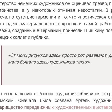
терство немецких художников он оценивал трезво, 
тоинства, а у некоторых отмечая недостатки. В
ечал отсутствие гармонии и то, что «поэтическая с
та здесь материальностью красок и самой рабо
зажи, созданные в Германии, принесли Шишкину пол
ецких коллег и публики.
«От моих рисунков здесь просто рот разевают, д
мало бывало здесь художников таких».
о возвращении в Россию художник сблизился с гру
мским. Сначала была создана Артель художник
арищество передвижных художественных выставо