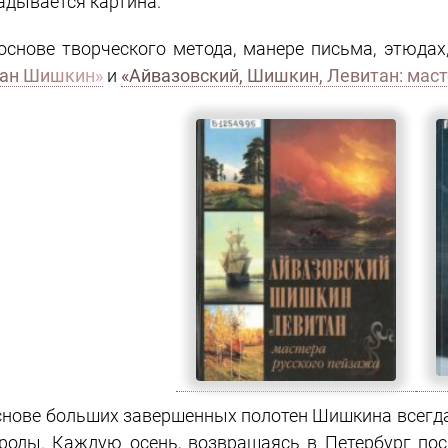
адывается картина.
основе творческого метода, манере письма, этюда
ан Шишкин»
и
«Айвазовский, Шишкин, Левитан: масте
снове больших завершенных полотен Шишкина всегд
роды. Каждую осень, возвращаясь в Петербург пос