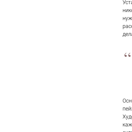
Уст
ник
нуж
рас
дел
Осн
пей
Худ
каж