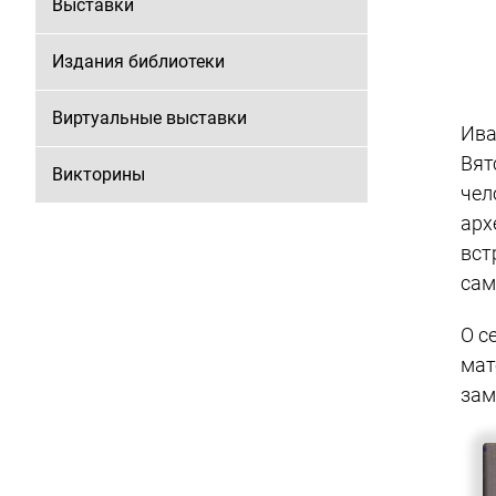
Выставки
Издания библиотеки
Виртуальные выставки
Ива
Вят
Викторины
чел
арх
вст
сам
О с
мат
зам