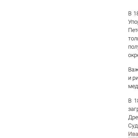
В 1
Упо
Пет
тол
пол
окр
Важ
и р
мед
В 1
заг
Дре
Суд
Ив