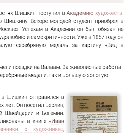
ностях Шишкин поступил в
Академию художеств
.
о Шишкину. Вскоре молодой студент приобрел в
Москве». Успехам в Академии он был обязан не
рудолюбию и самокритичности. Уже в 1857 году он
алую серебряную медаль за картину «Вид в
мели поездки на Валаам. За живописные работы
 серебряные медали, так и Большую золотую
ств Шишкин отправился в
х лет. Он посетил Берлин,
ой Швейцарии и Богемии.
бликованы в книге
«Иван
менники о художнике»
,