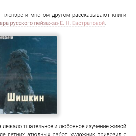
х, пленэре и многом другом рассказывают книги
ра русского пейзажа» Е. Н. Евстратовой
.
а лежало тщательное и любовное изучение живой
ле летних этюдных работ, художник привозил с