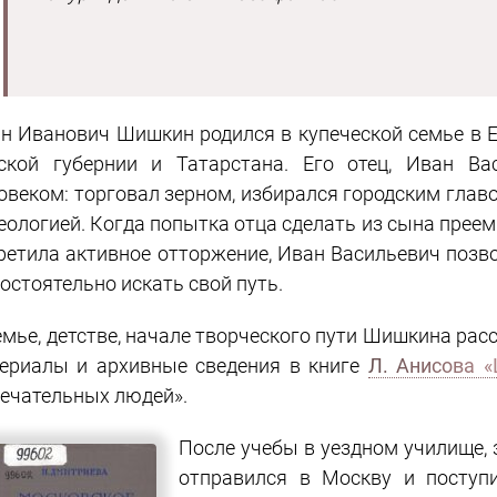
н Иванович Шишкин родился в купеческой семье в Ел
ской губернии и Татарстана. Его отец, Иван Ва
овеком: торговал зерном, избирался городским главо
еологией. Когда попытка отца сделать из сына прее
ретила активное отторжение, Иван Васильевич поз
остоятельно искать свой путь.
емье, детстве, начале творческого пути Шишкина ра
ериалы и архивные сведения в книге
Л. Анисова 
ечательных людей».
После учебы в уездном училище, 
отправился в Москву и поступ