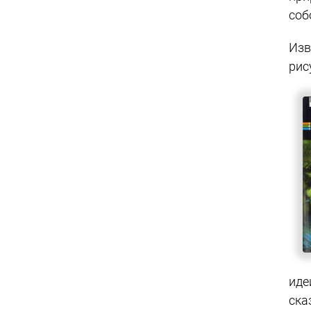
соб
Изв
рис
иде
ска