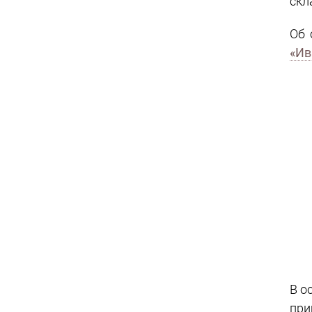
скл
Об 
«Ив
В о
при