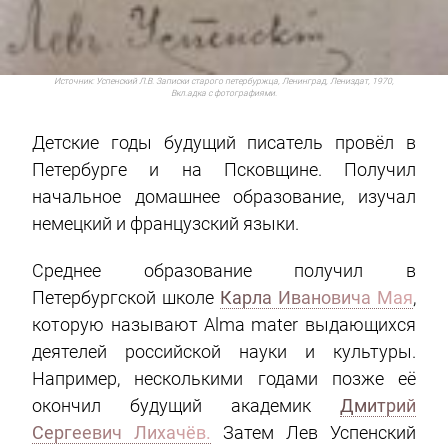
Источник:
Успенский Л.В. Записки старого петербуржца, Ленинград, Лениздат, 1970,
Вкл.адка с фотографиями.
Детские годы будущий писатель провёл в
Петербурге и на Псковщине. П
олучил
начальное домашнее образование, изучал
немецкий и французский языки.
Среднее образование получил в
Петербургской школе
Карла Ивановича Мая
,
которую называют Alma mater выдающихся
деятелей российской науки и культуры.
Например, несколькими годами позже её
окончил будущий академик
Дмитрий
Сергеевич Лихачёв.
Затем Лев Успенский