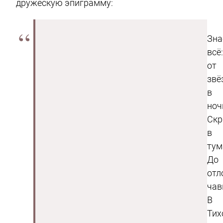
дружескую эпиграмму:
Зна
всё
от
звё
в
ноч
Ск
в
тум
До
отл
ча
В
Тих