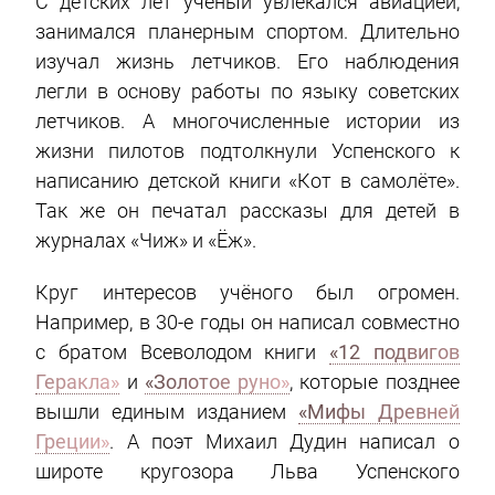
С детских лет учёный увлекался авиацией,
занимался планерным спортом. Длительно
изучал жизнь летчиков. Его наблюдения
легли в основу работы по языку советских
летчиков. А многочисленные истории из
жизни пилотов подтолкнули Успенского к
написанию детской книги «Кот в самолёте».
Так же он печатал рассказы для детей в
журналах «Чиж» и «Ёж».
Круг интересов учёного был огромен.
Например, в 30-е годы он написал совместно
с братом Всеволодом книги
«12 подвигов
Геракла»
и
«Золотое руно»
, которые позднее
вышли единым изданием
«Мифы Древней
Греции»
. А поэт Михаил Дудин написал о
широте кругозора Льва Успенского