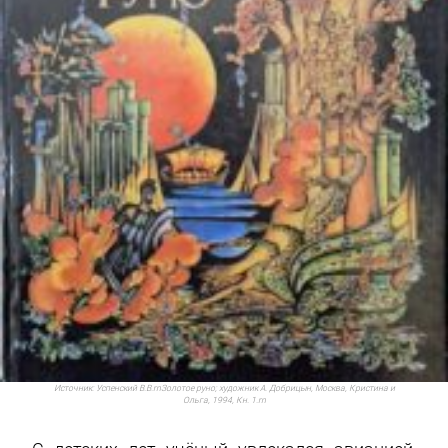
Источник:
Успенский В.В.rnЗолотое руно; художник А. Добрицын, Москва, Кристина и
Ольга, 1994, Кн. 1.rn