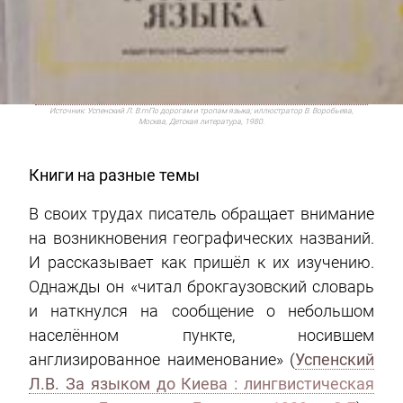
Источник:
Успенский Л. В.rnПо дорогам и тропам языка; иллюстратор В. Воробьева,
Москва, Детская литература, 1980.
Книги на разные темы
В своих трудах писатель обращает внимание
на возникновения географических названий.
И рассказывает как пришёл к их изучению.
Однажды он «читал брокгаузовский словарь
и наткнулся на сообщение о небольшом
населённом пункте, носившем
англизированное наименование» (
Успенский
Л.В.
За языком до Киева
:
лингвистическая