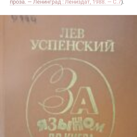
проза
. — Ленинград : Лениздат, 1988. — С.7
).