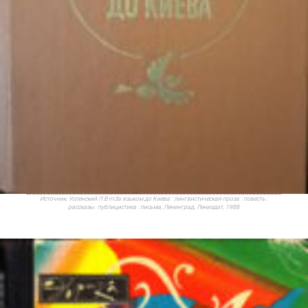
Источник:
Успенский Л.В.rnЗа языком до Киева : лингвистическая проза : повесть :
рассказы : публицистика : письма, Ленинград, Лениздат, 1988.