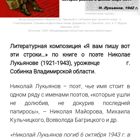
Автор изображения:
Мишина И.В.; Лукьянов Н. \»И жизни круг начнется снова…\».
Стихотворения. Отрывки из фронтовых писем. Документы / Н. Лукьянов ; сост. А. П. Фурсов.
Иваново, 2024.
Источник:
ГБУК \»Владимирская областная научная библиотека\»
Литературная композиция «Я вам пишу вот
эти строки…» по книге о поэте Николае
Лукьянове (1921-1943), уроженце г.
Собинка Владимирской области.
Николай Лукьянов – поэт, чье имя стоит в
одном ряду с именами поэтов, «которые ушли
не долюбив, не докурив последней
папиросы», – Николая Майорова, Михаила
Кульчицкого, Всеволода Багрицкого и др.
«Николай Лукьянов погиб 6 октября 1943 г. в