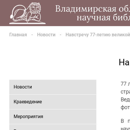
Владимирская об
научная биб
Главная
Новости
Навстречу 77-летию велико
На
77 
Новости
стр
Вед
Краеведение
фот
Мероприятия
В п
на