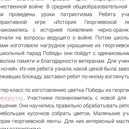
чественной войне. В средней общеобразовательно
ли проведены уроки патриотизма. Ребята уча
терактивной игре «История Георгиевской л
накомились с историей появления черно-оранж
ечали на вопросы ведущего о войне. Потом школ
ами изготовили нагрудное украшение из георгиевск
школьный парад Победы они пойдут с одинаковым
волом памяти и благодарности ветеранам. Для учен
 ночей». Из нее ребята узнали, какой ценой была зав
еживших блокаду, заставил ребят по-иному взглянуть
тер-класс по изготовлению цветка Победы из георг
искусству
. Участники познакомились с новой для
ашение. Они научились правильно обрабатывать репс
небольших кусочков собрать цветок. Маленькие уч
ории георгиевской ленты. Для них интересный масте
ком патриотизма.