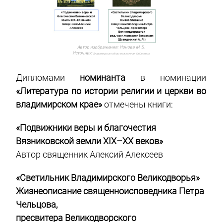
Автор изображения:
Ионова М. Б.
Источник:
Владимирская областная научная библиотека
Дипломами
номинанта
в номинации
«Литература по истории религии и церкви во
владимирском крае»
отмечены книги:
«Подвижники веры и благочестия
Вязниковской земли ХIX–XX веков»
Автор священник Алексий Алексеев
«Светильник Владимирского Великодворья»
Жизнеописание священноисповедника Петра
Чельцова,
пресвитера Великодворского