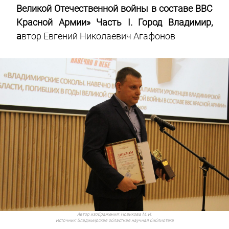
Великой Отечественной войны в составе ВВС
Красной Армии
»
Часть
I
. Город Владимир,
а
втор Евгений Николаевич Агафонов
Автор изображения:
Новикова М. И.
Источник:
Владимирская областная научная библиотека