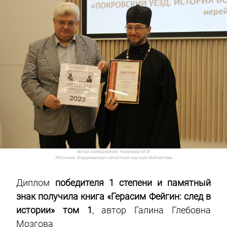
Автор изображения:
Новикова М. И.
Источник:
Владимирская областная научная библиотека
Диплом
победителя 1 степени и памятный
знак получила книга «Герасим Фейгин: след в
истории» том 1
, автор Галина Глебовна
Мозгова