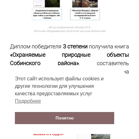
Автор изображения:
Ионова М. Б.
Источник:
Владимирская областная научная библиотека
Диплом победителя
3 степени
получила книга
«Охраняемые природные объекты
Собинского района»
, составитель
Администрация Собинского района
Этот сайт использует файлы cookies и
Владимирской области
другие технологии для улучшения
качества предоставляемых услуг
Подробнее
Понятно