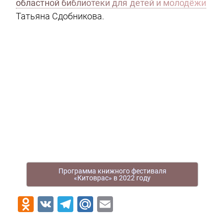
областной библиотеки для детей и молодёжи
Татьяна Сдобникова.
Программа книжного фестиваля
«Китоврас» в 2022 году
Odnoklassniki
VK
Telegram
Mail.Ru
Email