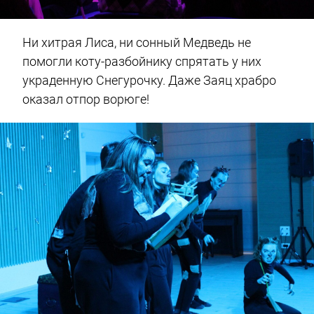
Ни хитрая Лиса, ни сонный Медведь не
помогли коту-разбойнику спрятать у них
украденную Снегурочку. Даже Заяц храбро
оказал отпор ворюге!