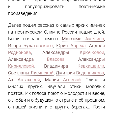
и популяризировать поэтические
произведения.
Далее пошел рассказ о самых ярких именах
на поэтическом Олимпе России наших дней.
Были названы имена
Максима Амелина
,
Игоря Булатовского
,
Юрия Авреха
,
Андрея
Родионова
,
Александры Крючковой
,
Александра Власова
,
Александры
Кирилловой
,
Владимира Кевхишвили
,
Светланы Лисянской
,
Дмитрия Воденникова
,
Ах Астаховой
,
Марии Агеевой
, Олисс и
многих других. Звучали стихи молодых
поэтов. Их голоса поют о молодости и весне,
о любви и о будущем, о стране и её прошлом,
о нашей жизни и о других берегах… Гости