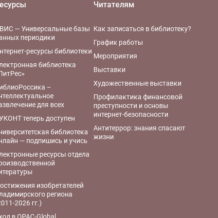
есурсы
Читателям
ВИС — Универсальные базы
Как записаться в библиотеку?
анных периодики
График работы
нтернет-ресурсы библиотеки
Мероприятия
лектронная библиотека
Выставки
ЛитРес»
Художественные выставки
иблиоРоссика –
нтеллектуальное
Профилактика финансовой
азвлечение для всех
преступности и основы
интернет-безопасности
УКОНТ теперь доступен
Антитеррор: знания спасают
ниверситетская библиотека
жизни
нлайн — подпишись и учись
лектронные ресурсы отдела
роизводственной
итературы
остижения изобретателей
ладимирского региона
2011-2026 гг.)
ход в OPAC-Global