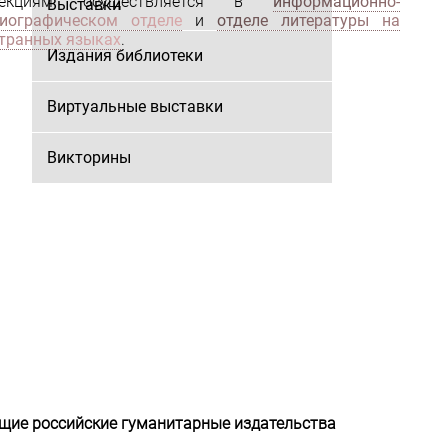
лекциям осуществляется в
информационно-
Выставки
иографическом отделе
и
отделе литературы на
транных языках
.
Издания библиотеки
Виртуальные выставки
Викторины
щие российские гуманитарные издательства