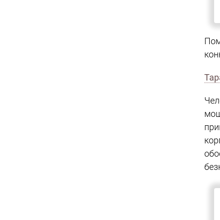
Тар
Че
мош
пр
кор
обо
без