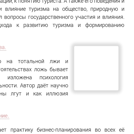
льности. Затрагиваются аспекты сущностного
ации, к понятию туриста. А также его поведения и
и влияние туризма на общество, природную и
л вопросы государственного участия и влияния.
ы кластерного подхода к развитию туризма и
бных
дестинаций
.
ва.
но на тотальной лжи и
тоятельствах ложь бывает
 изложена психология
ьности. Автор даёт научно
ены лгут и как иллюзия
ние.