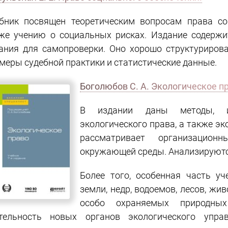
бник посвящен теоретическим вопросам права со
же учению о социальных рисках. Издание содерж
ания для самопроверки. Оно хорошо структуриров
меры судебной практики и статистические данные.
Боголюбов С. А. Экологическое п
В издании даны методы, и
экологического права, а также эк
рассматривает организацио
окружающей среды. Анализируются
Более того, особенная часть у
земли, недр, водоемов, лесов, жи
особо охраняемых природных
тельность новых органов экологического упра