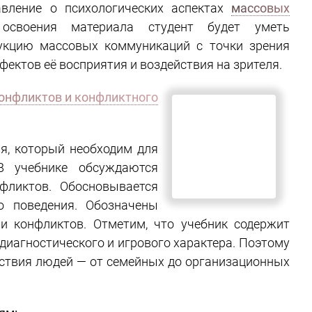
авление о психологических аспектах
массовых
освоения материала студент будет уметь
укцию массовых коммуникаций с точки зрения
ектов её восприятия и воздействия на зрителя.
ликта: методы изучения
дения.
я, который необходим для
В учебнике обсуждаются
фликтов. Обосновывается
о поведения. Обозначены
 конфликтов. Отметим, что
ких методик и процедур
 можно применять в самых