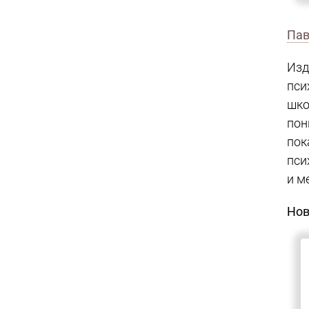
Изд
пси
шко
пон
по
пси
Кро
Нов