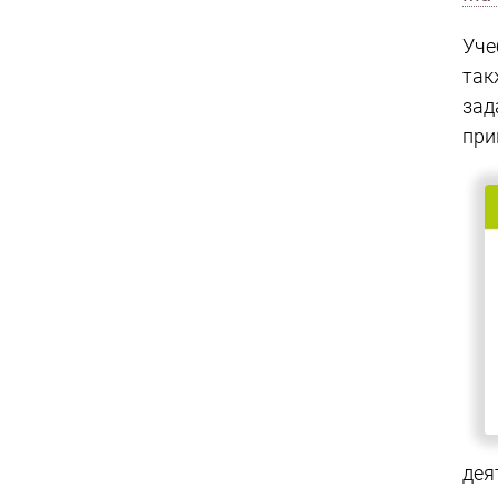
Уче
так
зад
при
дея