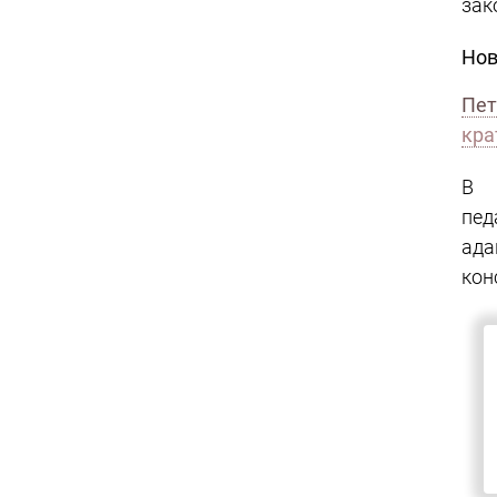
зак
Нов
Пет
кра
В 
пед
ада
кон