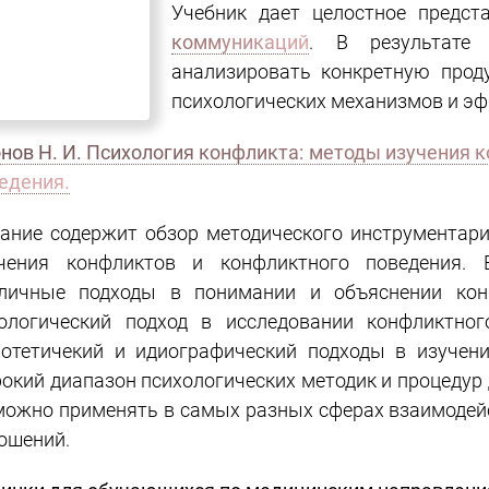
коммуникации.
Учебник дает целостное предст
коммуникаций
. В результате 
анализировать конкретную прод
психологических механизмов и эфф
Леонов Н. И. Психология конф
конфликтов и конфликтного пове
ание содержит обзор методического инструментари
чения конфликтов и конфликтного поведения. 
личные подходы в понимании и объяснении кон
ологический подход в исследовании конфликтног
отетичекий и идиографический подходы в изучении
бник содержит широкий диапазон психологичес
гностического и игрового характера. Поэтому их