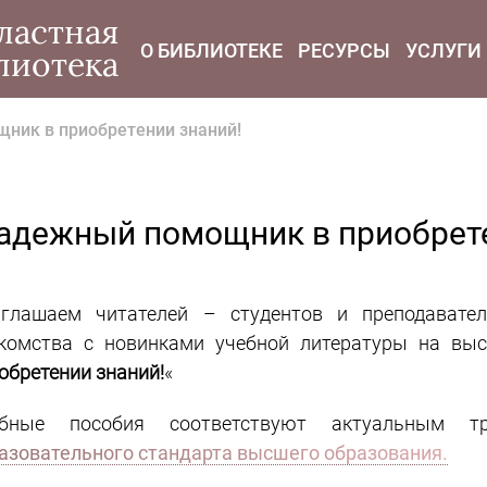
modal-check
ластная
О БИБЛИОТЕКЕ
РЕСУРСЫ
УСЛУГИ
лиотека
ник в приобретении знаний!
надежный помощник в приобрете
иглашаем читателей
–
студентов и преподават
комства с новинками учебной литературы на выс
обретении знаний!
«
ебные пособия соответствуют актуальным 
азовательного стандарта высшего образования.