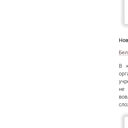
Бел
В к
орг
учр
не 
вов
сло