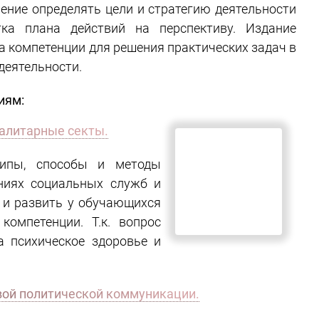
ет практику бизнес-планирования во всех её
ение определять цели и стратегию деятельности
тка плана действий на перспективу. Издание
а компетенции для решения практических задач в
деятельности.
анитарным направлениям:
талитарные секты.
ципы, способы и методы
ениях социальных служб и
 и развить у обучающихся
компетенции. Т.к. вопрос
а психическое здоровье и
массовой политической