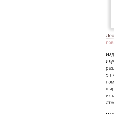
Изд
изу
раз
онт
ном
уче
диа