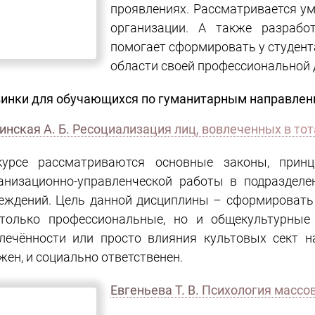
Учебник прежде всего раскрыва
проявлениях. Рассматривается ум
организации. А также разрабо
помогает сформировать у студент
области своей профессиональной 
Новинки для обучающихся по гум
инская А. Б. Ресоциализация лиц, вовлеченных в то
урсе рассматриваются основные законы, прин
анизационно-управленческой работы в подраздел
еждений. Цель данной дисциплины – сформировать
только профессиональные, но и общекультурные 
лечённости или просто влияния культовых сект н
жен, и социально ответственен.
Евгеньева Т. В. Психология 