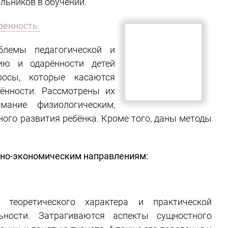
льников в обучении.
ное развитие и детская
блемы педагогической и
тию и одарённости детей
росы, которые касаются
рённости. Рассмотрены их
мание физиологическим,
нного развития ребёнка.
ллекта.
ьно-экономическим направлениям:
 теоретического характера и практической