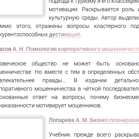
организации туристской деяте
подхода к туризму и его классифик
мотивации. Раскрывается роль 
культурную среды. Автор выдели
Помимо этого, отражены вопрос
формированию конкурентоспосо
асов А. Н. Психология корпоративного мошенничест
ловеческое общество не может быть основа
енничестве. Но вместе с тем в определенных обс
ивлекательнее правды… В издании детально
поративного мошенничества в чёткой последовател
снованные ответ на вопросы, почему бизнесм
наказанности мотивирует мошенников.
Лопарева А. М. Бизнес-планирова