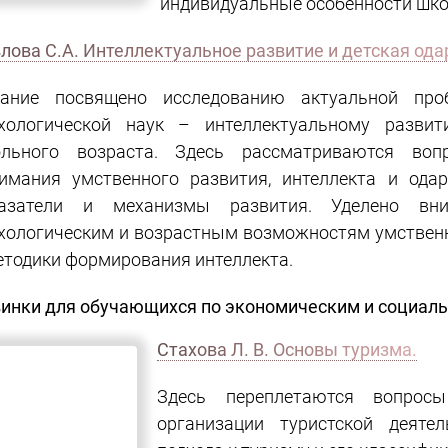
индивидуальные особенности шко
Павлова С.А. Интеллектуаль
одаренность.
ание посвящено исследованию актуальной про
хологической наук – интеллектуальному разви
льного возраста. Здесь рассматриваются воп
имания умственного развития, интеллекта и ода
казатели и механизмы развития. Уделено вни
хологическим и возрастным возможностям умстве
ме того, даны методы и методики формирования инте
инки для обучающихся по экономическим и социал
Стахова Л. В. Основы туризма.
Здесь переплетаются вопросы