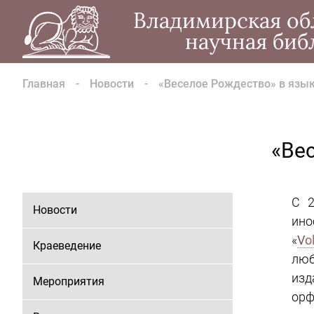
Владимирская об
научная биб
Главная
Новости
«Веселое Рождество» в язы
«Ве
С 2
Новости
ино
«
Vol
Краеведение
люб
из
Мероприятия
орф