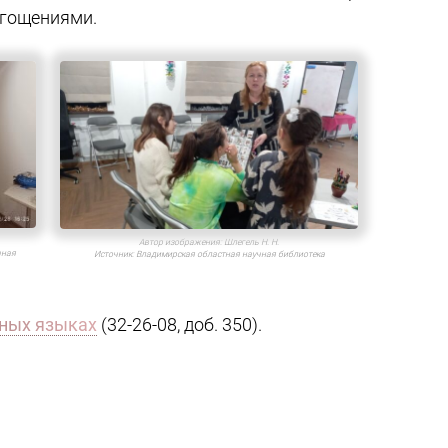
угощениями.
Автор изображения:
Шлегель Н. Н.
чная
Источник:
Владимирская областная научная библиотека
нных языках
(32-26-08, доб. 350).