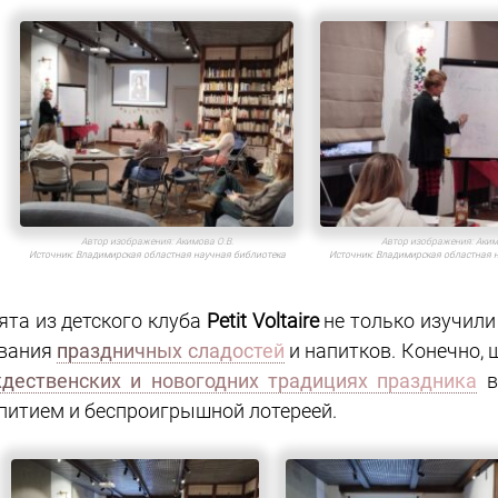
Автор изображения:
Акимова О.В.
Автор изображения:
Аким
Источник:
Владимирская областная научная библиотека
Источник:
Владимирская областная 
ята из детского клуба
Petit Voltaire
не только изучили
вания
праздничных сладостей
и напитков. Конечно, 
дественских и новогодних традициях праздника
в
питием и беспроигрышной лотереей.