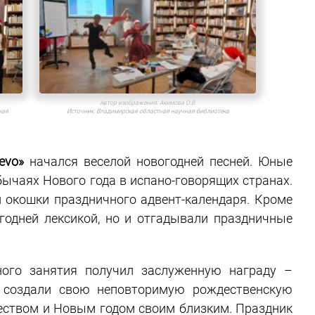
Автор изображения:
Акимова О.В.
Источник:
Владимирская областная научная библиотека
ная
evo»
начался веселой новогодней песней. Юные
обычаях Нового года в испано-говорящих странах.
 окошки праздничного адвент-календаря. Кроме
огодней лексикой, но и отгадывали праздничные
ного занятия получил заслуженную награду –
а создали свою неповторимую рождественскую
деством и Новым годом своим близким. Праздник