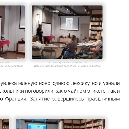
ова О.В.
Автор изображения:
Акимова О.В.
научная библиотека
Источник:
Владимирская областная научная библиотека
 увлекательную новогоднюю лексику, но и узнали
школьники поговорили как о чайном этикете, так и
о Франции. Занятие завершилось праздничным