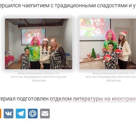
ершился чаепитием с традиционными сладостями и 
Автор изображения:
Шлегель Н.Н.
Автор изображения:
Шлегель Н.Н.
Источник:
Владимирская областная научная
Источник:
Владимирская областная нау
библиотека
библиотека
ериал подготовлен
отделом литературы на иностра
Odnoklassniki
VK
Telegram
Mail.Ru
Email