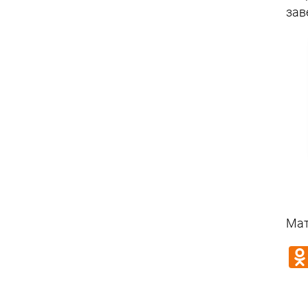
зав
Мат