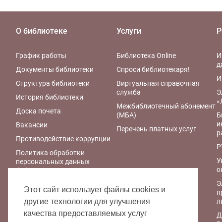
О библиотеке
Услуги
Р
График работы
Библиотека Online
И
д
Документы библиотеки
Спроси библиотекаря!
И
Структура библиотеки
Виртуальная справочная
служба
Э
История библиотеки
«
Межбиблиотечный абонемент
Доска почета
(МБА)
Б
и
Вакансии
Перечень платных услуг
р
Противодействие коррупции
Р
Политика обработки
У
персональных данных
о
библиотеки
Э
Правила обработки
Этот сайт использует файлы cookies и
п
персональных данных
л
другие технологии для улучшения
Политика
качества предоставляемых услуг
Д
конфиденциальности