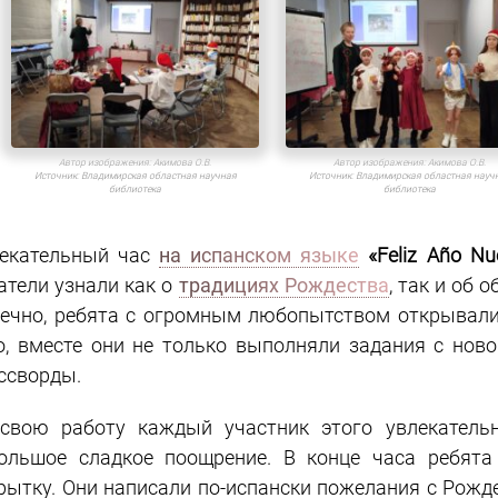
Автор изображения:
Акимова О.В.
Автор изображения:
Акимова О.В.
Источник:
Владимирская областная научная
Источник:
Владимирская областная науч
библиотека
библиотека
екательный час
на испанском языке
«Feliz Año Nu
атели узнали как о
традициях Рождества
, так и об 
ечно, ребята с огромным любопытством открывали
о, вместе они не только выполняли задания с нов
ссворды.
свою работу каждый участник этого увлекатель
ольшое сладкое поощрение. В конце часа ребят
рытку. Они написали по-испански пожелания с Рож