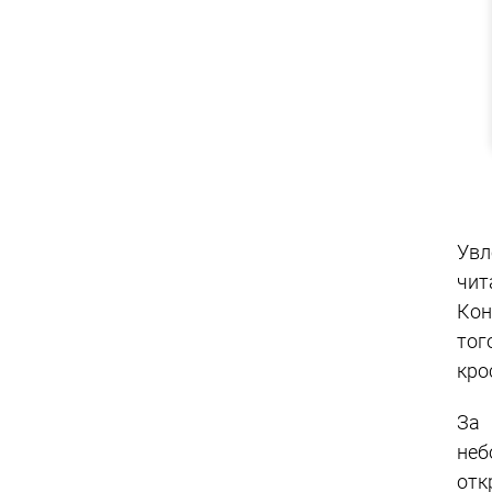
Увл
чит
Кон
тог
кро
За 
неб
отк