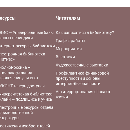
есурсы
Читателям
ВИС — Универсальные базы
Как записаться в библиотеку?
анных периодики
График работы
нтернет-ресурсы библиотеки
Мероприятия
лектронная библиотека
Выставки
ЛитРес»
Художественные выставки
иблиоРоссика –
нтеллектуальное
Профилактика финансовой
азвлечение для всех
преступности и основы
интернет-безопасности
УКОНТ теперь доступен
Антитеррор: знания спасают
ниверситетская библиотека
жизни
нлайн — подпишись и учись
лектронные ресурсы отдела
роизводственной
итературы
остижения изобретателей