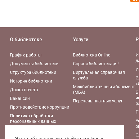
О библиотеке
Услуги
Р
График работы
Библиотека Online
И
д
Документы библиотеки
Спроси библиотекаря!
И
Структура библиотеки
Виртуальная справочная
служба
Э
История библиотеки
«
Межбиблиотечный абонемент
Доска почета
(МБА)
Б
и
Вакансии
Перечень платных услуг
р
Противодействие коррупции
Р
Политика обработки
У
персональных данных
о
библиотеки
Э
Правила обработки
Этот сайт использует файлы cookies и