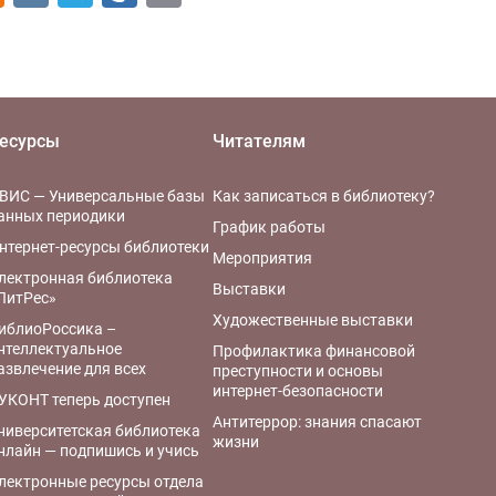
есурсы
Читателям
ВИС — Универсальные базы
Как записаться в библиотеку?
анных периодики
График работы
нтернет-ресурсы библиотеки
Мероприятия
лектронная библиотека
Выставки
ЛитРес»
Художественные выставки
иблиоРоссика –
нтеллектуальное
Профилактика финансовой
азвлечение для всех
преступности и основы
интернет-безопасности
УКОНТ теперь доступен
Антитеррор: знания спасают
ниверситетская библиотека
жизни
нлайн — подпишись и учись
лектронные ресурсы отдела