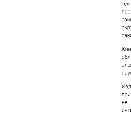
тех
про
сам
окр
так
Кни
обл
эле
нау
Изд
при
не 
инт