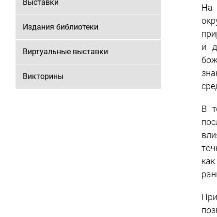
Выставки
На 
окр
Издания библиотеки
при
и д
Виртуальные выставки
бож
зна
Викторины
сре
В т
пос
вли
точ
как
ран
При
поз