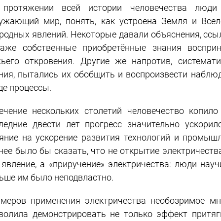
протяжении всей истории человечества люди 
ужающий мир, понять, как устроена Земля и Всел
родных явлений. Некоторые давали объяснения, ссы
аже собственные приобретённые знания восприн
ьего откровения. Другие же напротив, системат
ния, пытались их обобщить и воспроизвести набл
де процессы.
ечение нескольких столетий человечество копил
ледние двести лет прогресс значительно ускори
яние на ускорение развития технологий и промышл
нее было бы сказать, что не открытие электричества
 явление, а «приручение» электричества: люди нау
ьше им было неподвластно.
меров применения электричества необозримое мн
волила демонстрировать не только эффект притяг