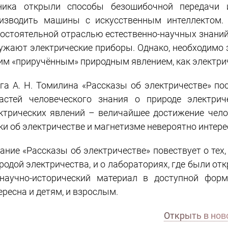
ника открыли способы безошибочной передачи 
изводить машины с искусственным интеллектом. 
остоятельной отраслью естественно-научных знаний.
ужают электрические приборы. Однако, необходимо 
им «приручённым» природным явлением, как электри
га А. Н. Томилина «Рассказы об электричестве» п
астей человеческого знания о природе электри
ктрических явлений – величайшее достижение чело
ки об электричестве и магнетизме невероятно интере
ание «Рассказы об электричестве» повествует о тех
родой электричества, и о лабораториях, где были от
научно-исторический материал в доступной фор
ересна и детям, и взрослым.
Открыть в нов