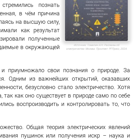
стремились познать
енная, в чём причина
лаясь на высшую силу,
имали как результат
изировали полученные
Источник:
Томилин А.Н. Рассказы об
юдаемые в окружающей
электричестве. Москва: Проспект: РГ-Пресс, 2024.
о и приумножало свои познания о природе. За
лся. Одним из важнейших открытий, оказавших
енности, безусловно стало электричество. Хотя
, так как оно существует в природе само по себе
чились воспроизводить и контролировать то, что
ожество. Общая теория электрических явлений
ивания пушинок или получения искр – наука и