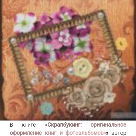
В книге
«Скрапбукинг: оригинальное
оформление книг и фотоальбомов»
»
автор