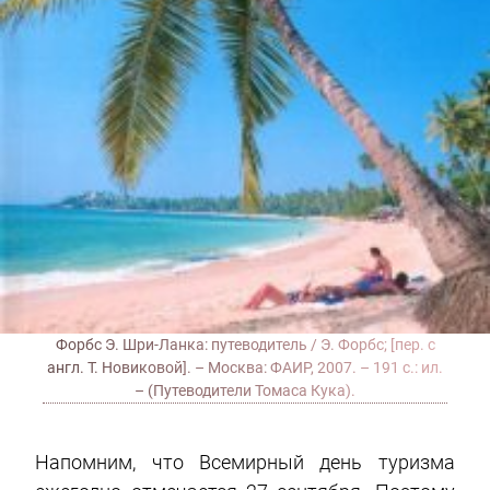
Форбс Э. Шри-Ланка: путеводитель / Э. Форбс; [пер. с
англ. Т. Новиковой]. – Москва: ФАИР, 2007. – 191 с.: ил.
– (Путеводители Томаса Кука).
Напомним, что Всемирный день туризма