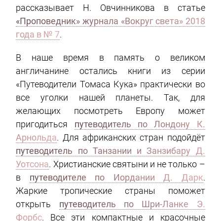
рассказывает Н. Овчинникова в статье
«Проповедник» журнала «Вокруг света» 2018
года в № 7
.
В наше время в память о великом
англичанине остались книги из серии
«Путеводители Томаса Кука» практически во
все уголки нашей планеты. Так, для
желающих посмотреть Европу может
пригодиться
путеводитель по Лондону К.
Арнольда
. Для африканских стран подойдёт
путеводитель по Танзании и Занзибару Д.
Уотсона
. Христианские святыни и не только –
в
путеводителе по Иордании Д. Дарк
.
Жаркие тропические страны поможет
открыть
путеводитель по Шри-Ланке Э.
Форбс
. Все эти компактные и красочные