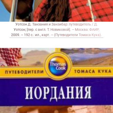
Уотсон Д. Танзания и Занзибар: путеводитель / Д.
Уотсон; [пер. с англ. Т. Новиковой]. – Москва: ФАИР,
2009. – 192 с.: ил., карт. – (Путеводители Томаса Кука).