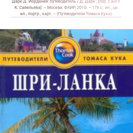
Дарк Д. Иордания: путеводитель / Д. Дарк ; [пер. с англ.
К. Савельева]. – Москва: ФАИР, 2010. – 176 с.: ил., цв.
ил., портр., карт. – (Путеводители Томаса Кука).