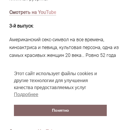
Смотреть на YouTube
3-й выпуск
:
Американский секс-символ на все времена,
киноактриса и певица, культовая персона, одна из
самых красивых женщин 20 века… Ровно 52 года
назад не стало одной из самых ярких звезд
Голливуда — Мэрилин Монро. О белокурой
Этот сайт использует файлы cookies и
красотке написано огромное количество книг, о
другие технологии для улучшения
жизни и смерти Мэрилин ходит масса легенд.
качества предоставляемых услуг
Очередную главу нашего тележурнала
Подробнее
«Библиофил» мы решили посвятить
исключительно книгам и публикациям о Норме
Понятно
Джин, или Мэрилин Монро.