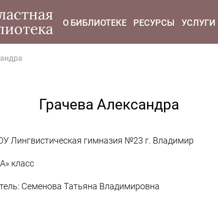
modal-check
ластная
О БИБЛИОТЕКЕ
РЕСУРСЫ
УСЛУГИ
лиотека
сандра
Грачева Александра
У Лингвистическая гимназия №23 г. Владимир
«А» класс
тель: Семенова Татьяна Владимировна