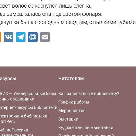
свет волос ее коснулся лишь слегка,
да замешкалась она под светом фонаря.
девушка была с холодным сердцем, с пылкими губами
Odnoklassniki
VK
Telegram
Mail.Ru
Email
есурсы
Читателям
ВИС — Универсальные базы
Как записаться в библиотеку?
анных периодики
График работы
нтернет-ресурсы библиотеки
Мероприятия
лектронная библиотека
Выставки
ЛитРес»
Художественные выставки
иблиоРоссика –
нтеллектуальное