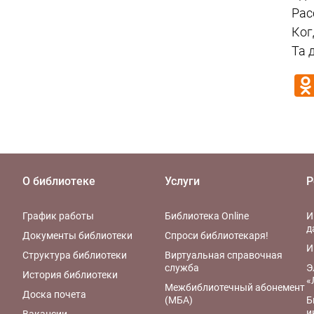
Рас
Ког
Та 
О библиотеке
Услуги
Р
График работы
Библиотека Online
И
д
Документы библиотеки
Спроси библиотекаря!
И
Структура библиотеки
Виртуальная справочная
служба
Э
История библиотеки
«
Межбиблиотечный абонемент
Доска почета
(МБА)
Б
и