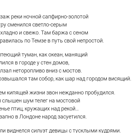
заж реки ночной сапфирно-золотой
тру сменился светло-серым
хладно и свежо. Там баржа с сеном
равилась по Темзе в путь свой непростой.
теющий туман, как океан, манящий
лился в городе у стен домов,
лзал неторопливо вниз с мостов.
озвышался там собор, как шар над городом висящий.
ем кипящей жизни звон нежданно пробудился.
 слышен шум телег на мостовой
енье птиц, кружащих над рекой…
запно в Лондоне народ засуетился.
ли виднелся силуэт девицы с тусклыми кудрями.