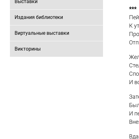
Выставки
***
Пей
Издания библиотеки
К у
Виртуальные выставки
Про
Отп
Викторины
Жел
Сте
Спо
И в
Зат
Был
И п
Вне
Вда