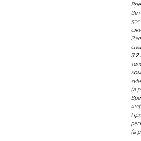
Вре
Зат
дос
ожи
Зая
спе
3.2.
тел
ком
«Ин
(в 
Вр
инф
При
рег
(в 