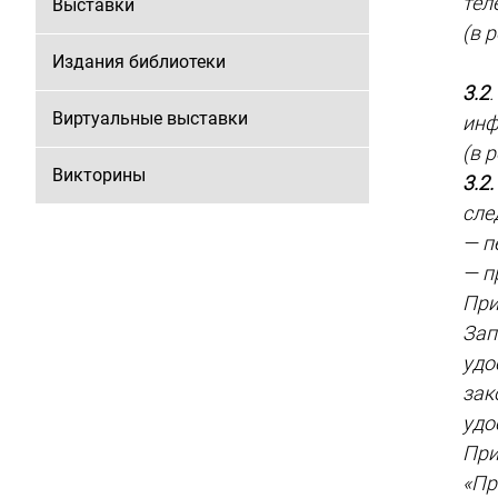
тел
Выставки
(в 
Издания библиотеки
3.2
Виртуальные выставки
инф
(в 
Викторины
3.2.
сле
— п
— п
При
Зап
удо
зак
удо
При
«Пр