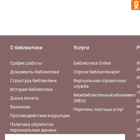
О библиотеке
Услуги
Р
График работы
Библиотека Online
И
д
Документы библиотеки
Спроси библиотекаря!
И
Структура библиотеки
Виртуальная справочная
служба
Э
История библиотеки
«
Межбиблиотечный абонемент
Доска почета
(МБА)
Б
и
Вакансии
Перечень платных услуг
р
Противодействие коррупции
Р
Политика обработки
У
персональных данных
о
библиотеки