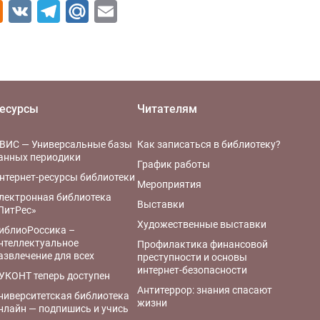
Odnoklassniki
VK
Telegram
Mail.Ru
Email
есурсы
Читателям
ВИС — Универсальные базы
Как записаться в библиотеку?
анных периодики
График работы
нтернет-ресурсы библиотеки
Мероприятия
лектронная библиотека
Выставки
ЛитРес»
Художественные выставки
иблиоРоссика –
нтеллектуальное
Профилактика финансовой
азвлечение для всех
преступности и основы
интернет-безопасности
УКОНТ теперь доступен
Антитеррор: знания спасают
ниверситетская библиотека
жизни
нлайн — подпишись и учись