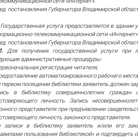
екоммуникационной сети «Интернет».
ред. постановления Губернатора Владимирской области
. Государственная услуга предоставляется в здании
ормационно-телекоммуникационной сети «Интернет»
ред. постановления Губернатора Владимирской области
1.
Для получения государственной услуги при л
дующие административные процедуры:
ервоначальная регистрация читателя;
редоставление автоматизированного рабочего места
 первом посещении библиотеки заявитель должен зар
ись в библиотеку совершеннолетних граждан о
стоверяющего личность. Запись несовершеннолет
онного представителя при предъявлении свидетельс
стоверяющего личность законного представителя.
 записи в библиотеку заявитель и/или его зак
авилами пользования библиотекой» и подтвердить о