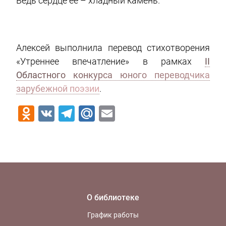
Ведь сердце ее – хладный камень.
Алексей выполнила перевод стихотворения
«Утреннее впечатление» в рамках
II
Областного конкурса юного переводчика
зарубежной поэзии
.
Odnoklassniki
VK
Telegram
Mail.Ru
Email
О библиотеке
График работы