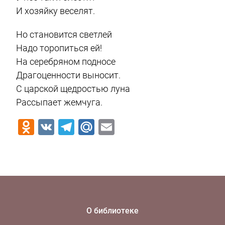
И хозяйку веселят.
Но становится светлей
Надо торопиться ей!
На серебряном подносе
Драгоценности выносит.
С царской щедростью луна
Рассыпает жемчуга.
Odnoklassniki
VK
Telegram
Mail.Ru
Email
О библиотеке