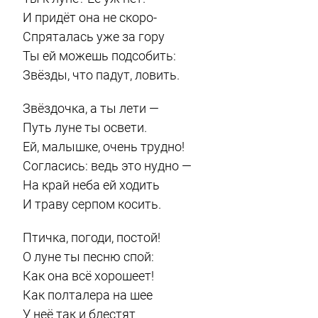
И придёт она не скоро-
Спряталась уже за гору
Ты ей можешь подсобить:
Звёзды, что падут, ловить.
Звёздочка, а ты лети —
Путь луне ты освети.
Ей, малышке, очень трудно!
Согласись: ведь это нудно —
На край неба ей ходить
И траву серпом косить.
Птичка, погоди, постой!
О луне ты песню спой:
Как она всё хорошеет!
Как полталера на шее
У неё так и блестят